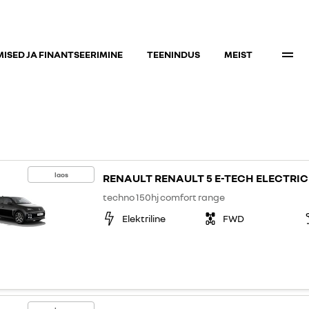
ISED JA FINANTSEERIMINE
TEENINDUS
MEIST
laos
RENAULT RENAULT 5 E-TECH ELECTRIC
techno 150hj comfort range
Elektriline
FWD