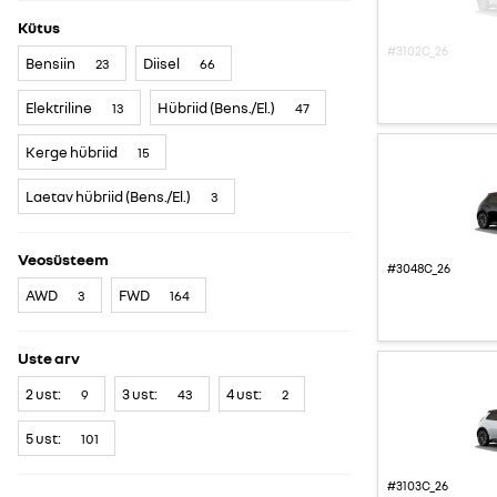
Kütus
#3102C_26
Bensiin
Diisel
23
66
Elektriline
Hübriid (Bens./El.)
13
47
Kerge hübriid
15
Laetav hübriid (Bens./El.)
3
Veosüsteem
#3048C_26
AWD
FWD
3
164
Uste arv
2 ust:
3 ust:
4 ust:
9
43
2
5 ust:
101
#3103C_26