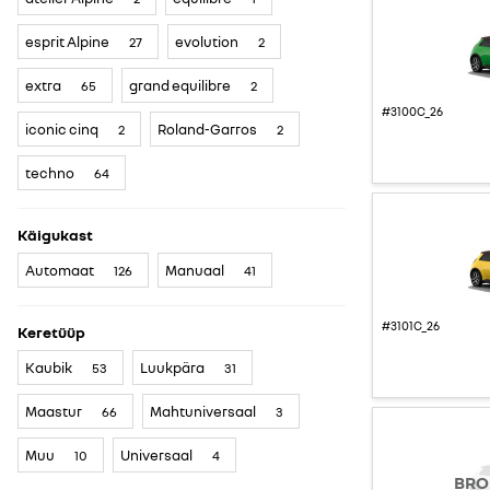
esprit Alpine
evolution
27
2
extra
grand equilibre
65
2
#3100C_26
iconic cinq
Roland-Garros
2
2
techno
64
Käigukast
Automaat
Manuaal
126
41
#3101C_26
Keretüüp
Kaubik
Luukpära
53
31
Maastur
Mahtuniversaal
66
3
Muu
Universaal
10
4
BRO