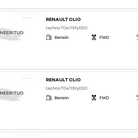
saabuv
RENAULT CLIO
techno TCe 115hj EDC
NEERITUD
Bensiin
FWD
saabuv
RENAULT CLIO
techno TCe 115hj EDC
NEERITUD
Bensiin
FWD