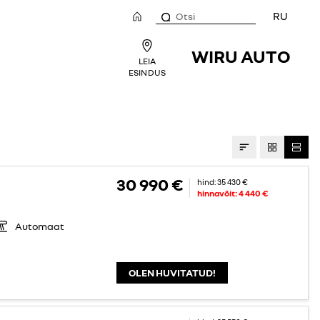
RU
WIRU AUTO
LEIA
ESINDUS
30 990 €
hind:
35 430 €
hinnavõit:
4 440 €
Automaat
OLEN HUVITATUD!