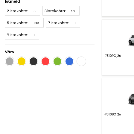
Istmeid
2 istekohta:
3 istekohta:
5
52
5 istekohta:
7 istekohta:
103
1
9 istekohta:
1
Värv
#3109C_26
#3108C_26