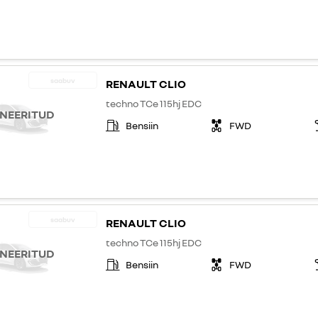
saabuv
RENAULT CLIO
techno TCe 115hj EDC
NEERITUD
Bensiin
FWD
saabuv
RENAULT CLIO
techno TCe 115hj EDC
NEERITUD
Bensiin
FWD