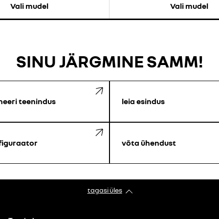
Vali mudel
Vali mudel
SINU JÄRGMINE SAMM!
neeri teenindus
leia esindus
figuraator
võta ühendust
tagasi üles