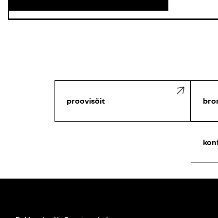
proovisõit
bro
kon