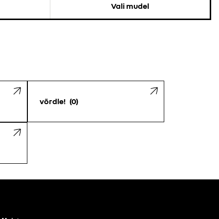
Vali mudel
võrdle!
0