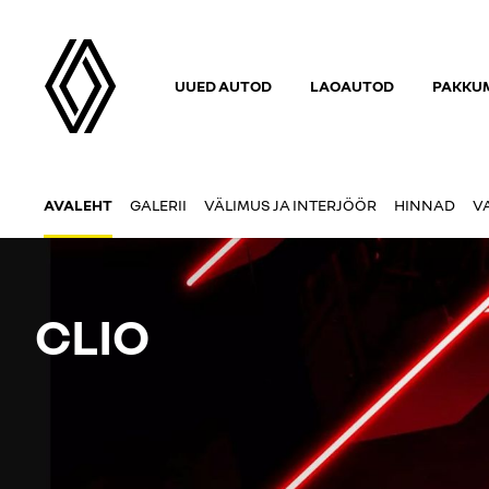
UUED AUTOD
LAOAUTOD
PAKKUM
AVALEHT
GALERII
VÄLIMUS JA INTERJÖÖR
HINNAD
V
CLIO