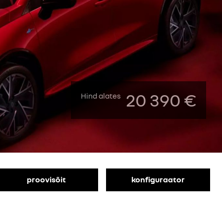
20 390 €
Hind alates
proovisõit
konfiguraator