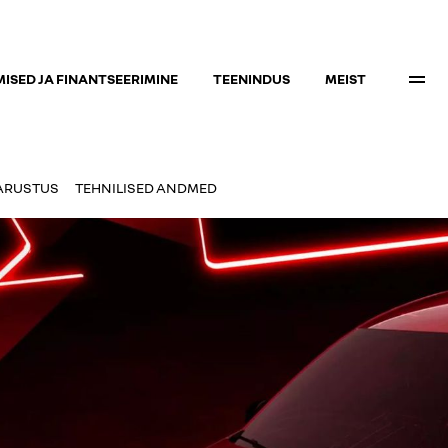
ISED JA FINANTSEERIMINE
TEENINDUS
MEIST
ARUSTUS
TEHNILISED ANDMED