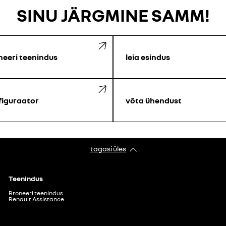
SINU JÄRGMINE SAMM!
neeri teenindus
leia esindus
figuraator
võta ühendust
tagasi üles
Teenindus
Broneeri teenindus
Renault Assistance