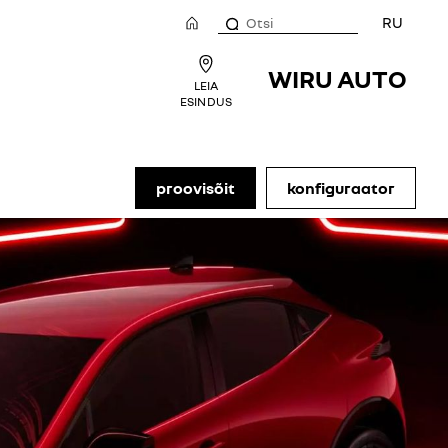
RU
WIRU AUTO
LEIA
ESINDUS
proovisõit
konfiguraator