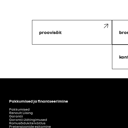
proovisõit
bro
kon
Pakkumised ja finantseerimine
Pakkumised
Renault Liising
Garantii
Garantii üldtingimused
Romusõidukite käitlus
Pretensioonide esitamine