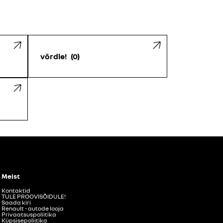
võrdle!
0
Meist
Kontaktid
TULE PROOVISÕIDULE!
Saada kiri
Renault - autode looja
Privaatsuspoliitika
Küpsisepoliitika