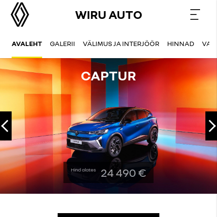
WIRU AUTO
AVALEHT
GALERII
VÄLIMUS JA INTERJÖÖR
HINNAD
VAR
CAPTUR
Eelmine
24 490 €
Hind alates