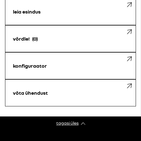
leia esindus
võrdle!
0
konfiguraator
võta ühendust
tagasi üles