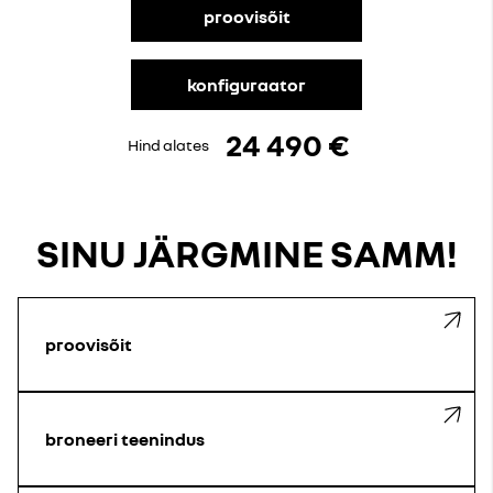
proovisõit
konfiguraator
24 490 €
Hind alates
SINU JÄRGMINE SAMM!
proovisõit
broneeri teenindus