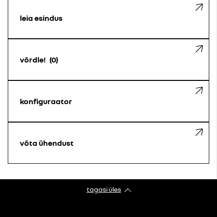
leia esindus
võrdle!
0
konfiguraator
võta ühendust
tagasi üles