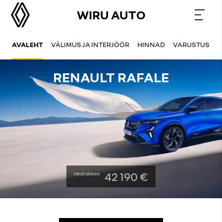
WIRU AUTO
AVALEHT
VÄLIMUS JA INTERJÖÖR
HINNAD
VARUSTUS
T
RENAULT RAFALE
42 190 €
Hind alates