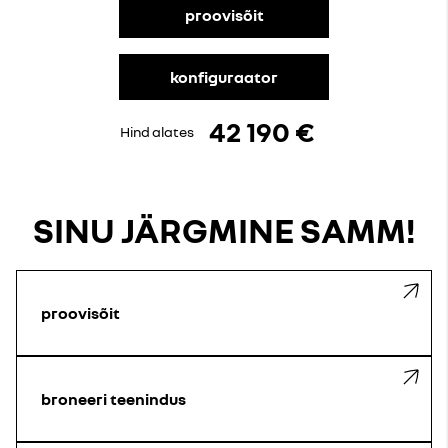
proovisõit
konfiguraator
42 190 €
Hind alates
SINU JÄRGMINE SAMM!
proovisõit
broneeri teenindus