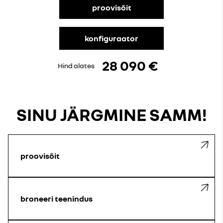
proovisõit
konfiguraator
28 090 €
Hind alates
SINU JÄRGMINE SAMM!
proovisõit
broneeri teenindus