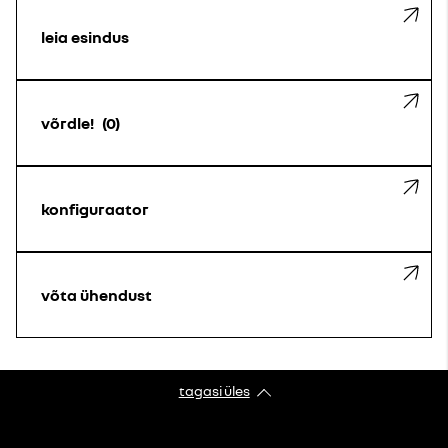
leia esindus
võrdle!
0
konfiguraator
võta ühendust
tagasi üles