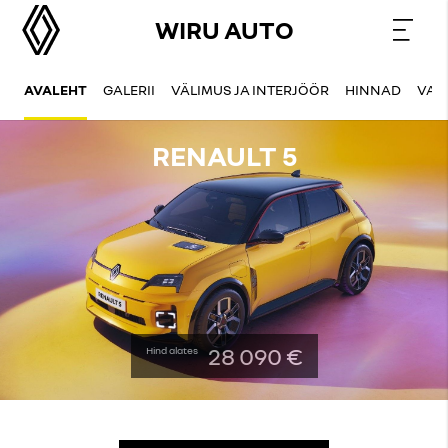
WIRU AUTO
AVALEHT
GALERII
VÄLIMUS JA INTERJÖÖR
HINNAD
VAR
RENAULT 5
28 090 €
Hind alates