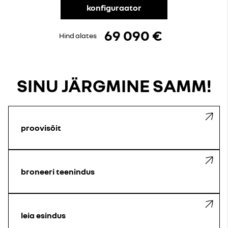
konfiguraator
69 090 €
Hind alates
SINU JÄRGMINE SAMM!
proovisõit
broneeri teenindus
leia esindus