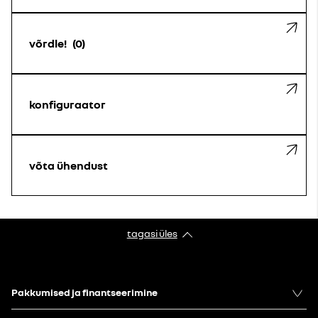
võrdle!
0
konfiguraator
võta ühendust
tagasi üles
Pakkumised ja finantseerimine