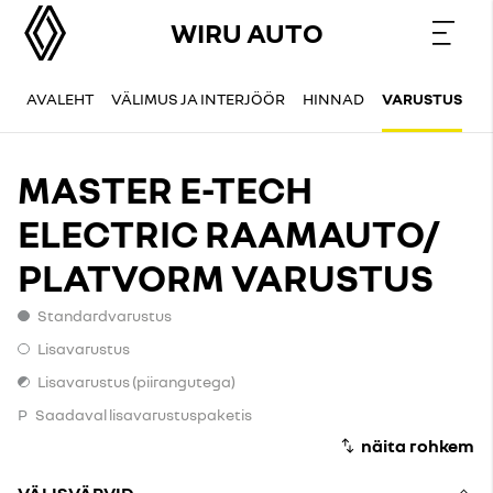
WIRU AUTO
AVALEHT
VÄLIMUS JA INTERJÖÖR
HINNAD
VARUSTUS
L
MASTER E-TECH
ELECTRIC RAAMAUTO/
PLATVORM VARUSTUS
Standardvarustus
Standardvarustus
Lisavarustus
Lisavarustus
Lisavarustus (piirangutega)
Lisavarustus (piirangutega)
P
Saadaval lisavarustuspaketis