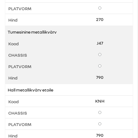
Lisavarustus
270
Tumesinine metallikvärv
J47
Lisavarustus
Lisavarustus
790
Hall metallikvärv etoile
KNH
Lisavarustus
Lisavarustus
790