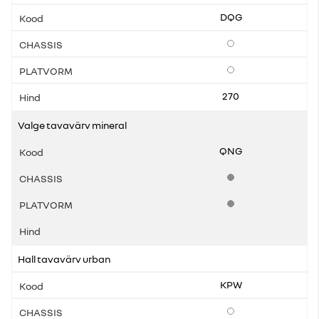
DQG
Lisavarustus
Lisavarustus
270
Valge tavavärv mineral
QNG
Standardvarustus
Standardvarustus
Hall tavavärv urban
KPW
Lisavarustus