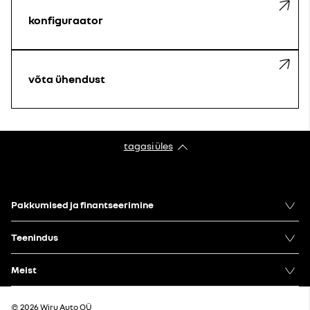
konfiguraator
võta ühendust
tagasi üles
Pakkumised ja finantseerimine
Teenindus
Meist
© 2026 Wiru Auto OÜ