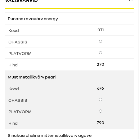
VÄLISVÄRVID
Punane tavavärv energy
071
Lisavarustus
Lisavarustus
270
Must metallikvärv pearl
676
Lisavarustus
Lisavarustus
790
Sinakasroheline mittemetallikvärv agave