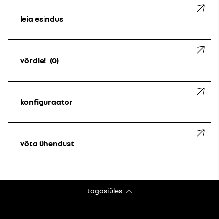
leia esindus
võrdle!
0
konfiguraator
võta ühendust
tagasi üles