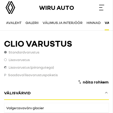
WIRU AUTO
AVALEHT
GALERII
VÄLIMUS JA INTERJÖÖR
HINNAD
VAR
CLIO VARUSTUS
Standardvarustus
Standardvarustus
Lisavarustus
Lisavarustus
Lisavarustus (piirangutega)
Lisavarustus (piirangutega)
P
Saadaval lisavarustuspaketis
VÄLISVÄRVID
Valge tavavärv glacier