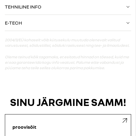
TEHNILINE INFO
E-TECH
2004/3/EÜ kohaselt võib kütusekulu muutuda olenevalt valitud
varustusest, sõidustiilist, sõiduki raskusest ning tee- ja ilmaoludest.
Oleme teinud kõik tagamaks, et esitatud hinnad on tõesed, kuid me
ei saa garanteerida kogu info veatust. Palume ette vabandust ja
püüame teha teile selles olukorras parima pakkumise.
SINU JÄRGMINE SAMM!
proovisõit