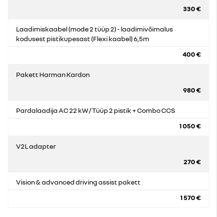
330 €
Laadimiskaabel (mode 2 tüüp 2) - laadimivõimalus
kodusest pistikupesast (Flexi kaabel) 6,5m
400 €
Pakett Harman Kardon
980 €
Pardalaadija AC 22 kW / Tüüp 2 pistik + Combo CCS
1 050 €
V2L adapter
270 €
Vision & advanced driving assist pakett
1 570 €