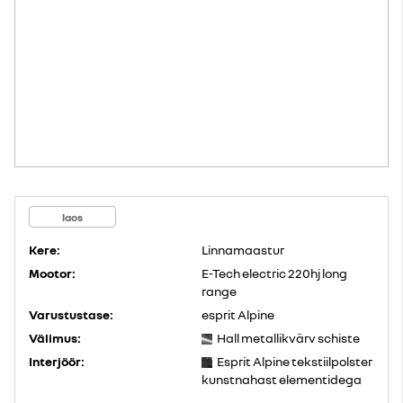
laos
Kere:
Linnamaastur
Mootor:
E-Tech electric 220hj long
range
Varustustase:
esprit Alpine
Välimus:
Hall metallikvärv schiste
Interjöör:
Esprit Alpine tekstiilpolster
kunstnahast elementidega