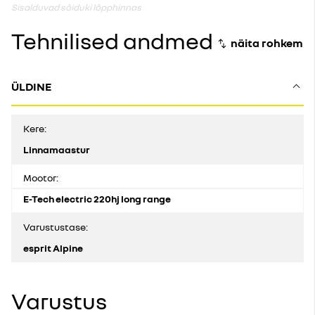
Sisalduvad sõiduki lõpphinnas
Tehnilised andmed
ÜLDINE
Kere:
Linnamaastur
Mootor:
E-Tech electric 220hj long range
Varustustase:
esprit Alpine
Varustus