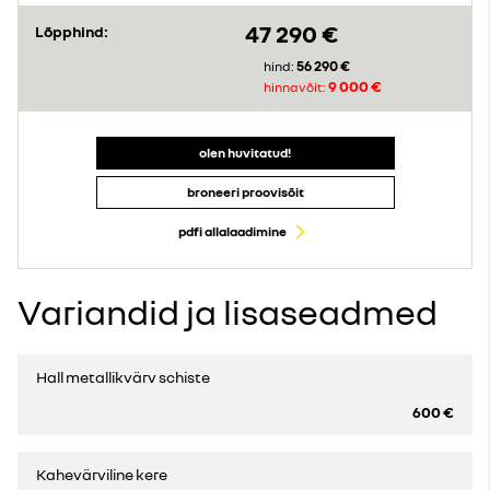
47 290 €
Lõpphind:
56 290 €
hind:
9 000 €
hinnavõit:
olen huvitatud!
broneeri proovisõit
pdfi allalaadimine
Variandid ja lisaseadmed
Hall metallikvärv schiste
600 €
Kahevärviline kere