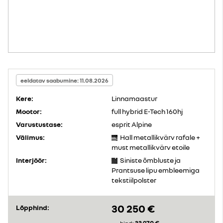
eeldatav saabumine: 11.08.2026
Kere:
Linnamaastur
Mootor:
full hybrid E-Tech 160hj
Varustustase:
esprit Alpine
Välimus:
Hall metallikvärv rafale +
must metallikvärv etoile
Interjöör:
Siniste õmbluste ja
Prantsuse lipu embleemiga
tekstiilpolster
30 250 €
Lõpphind: