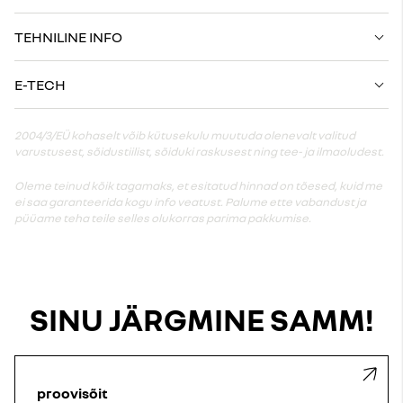
TEHNILINE INFO
E-TECH
2004/3/EÜ kohaselt võib kütusekulu muutuda olenevalt valitud
varustusest, sõidustiilist, sõiduki raskusest ning tee- ja ilmaoludest.
Oleme teinud kõik tagamaks, et esitatud hinnad on tõesed, kuid me
ei saa garanteerida kogu info veatust. Palume ette vabandust ja
püüame teha teile selles olukorras parima pakkumise.
SINU JÄRGMINE SAMM!
proovisõit