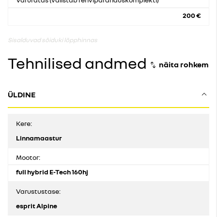
200 €
Sisalduvad sõiduki lõpphinnas
Tehnilised andmed
ÜLDINE
Kere:
Linnamaastur
Mootor:
full hybrid E-Tech 160hj
Varustustase:
esprit Alpine