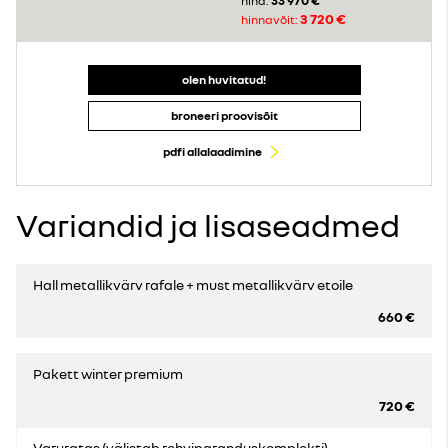
33 970 €
hind:
3 720 €
hinnavõit:
olen huvitatud!
broneeri proovisõit
pdfi allalaadimine
Variandid ja lisaseadmed
Hall metallikvärv rafale + must metallikvärv etoile
660 €
Pakett winter premium
720 €
Varuratas (välistab rehviparanduskomplekti)