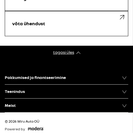
võta ühendust
tagasi üles
Pakkumised ja finantseerimine
Teenindus
Meist
© 2026 Wiru Auto OÜ
Powered by