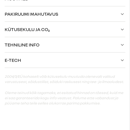
PAKIRUUMI MAHUTAVUS
KÜTUSEKULU JA CO₂
TEHNILINE INFO
E-TECH
2004/3/EÜ kohaselt võib kütusekulu muutuda olenevalt valitud
varustusest, sõidustiilist, sõiduki raskusest ning tee- ja ilmaoludest.
Oleme teinud kõik tagamaks, et esitatud hinnad on tõesed, kuid me
ei saa garanteerida kogu info veatust. Palume ette vabandust ja
püüame teha teile selles olukorras parima pakkumise.