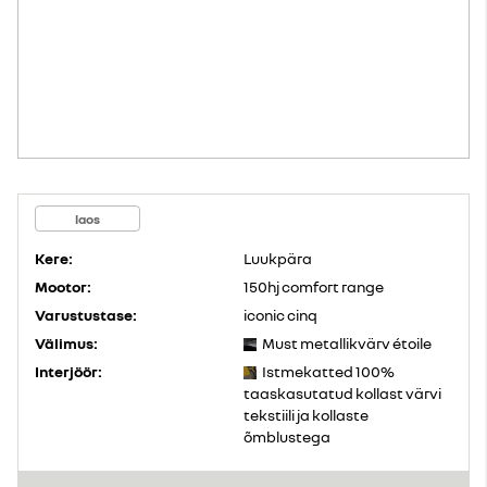
laos
Kere:
Luukpära
Mootor:
150hj comfort range
Varustustase:
iconic cinq
Välimus:
Must metallikvärv étoile
Interjöör:
Istmekatted 100%
taaskasutatud kollast värvi
tekstiili ja kollaste
õmblustega