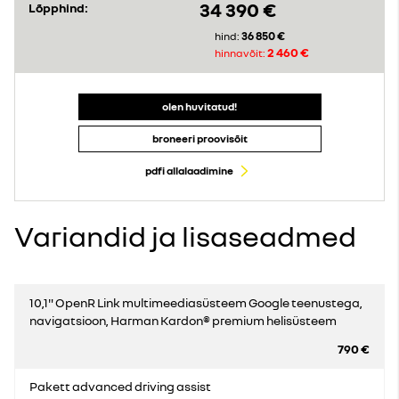
34 390 €
Lõpphind:
36 850 €
hind:
2 460 €
hinnavõit:
olen huvitatud!
broneeri proovisõit
pdfi allalaadimine
Variandid ja lisaseadmed
10,1" OpenR Link multimeediasüsteem Google teenustega,
navigatsioon, Harman Kardon® premium helisüsteem
790 €
Pakett advanced driving assist