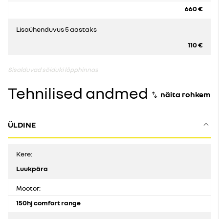
660 €
Lisaühenduvus 5 aastaks
110 €
Sisalduvad sõiduki lõpphinnas
Tehnilised andmed
ÜLDINE
Kere:
Luukpära
Mootor:
150hj comfort range