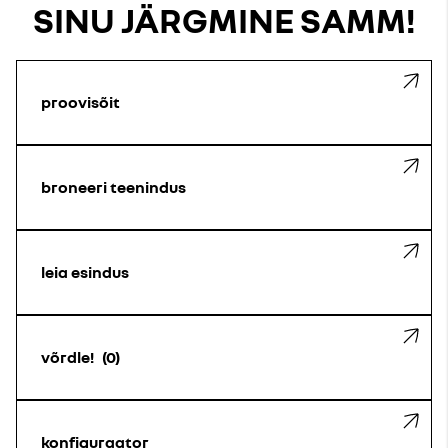
SINU JÄRGMINE SAMM!
proovisõit
broneeri teenindus
leia esindus
võrdle!
0
konfiguraator