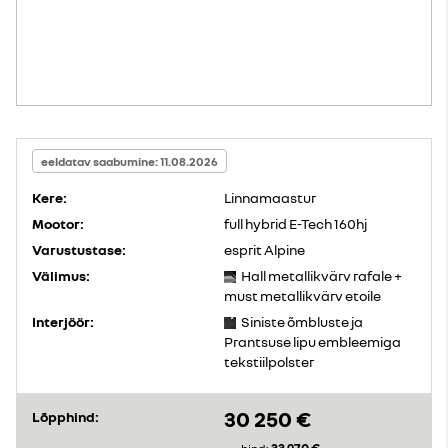
eeldatav saabumine: 11.08.2026
Kere:
Linnamaastur
Mootor:
full hybrid E-Tech 160hj
Varustustase:
esprit Alpine
Välimus:
Hall metallikvärv rafale +
must metallikvärv etoile
Interjöör:
Siniste õmbluste ja
Prantsuse lipu embleemiga
tekstiilpolster
30 250 €
Lõpphind: