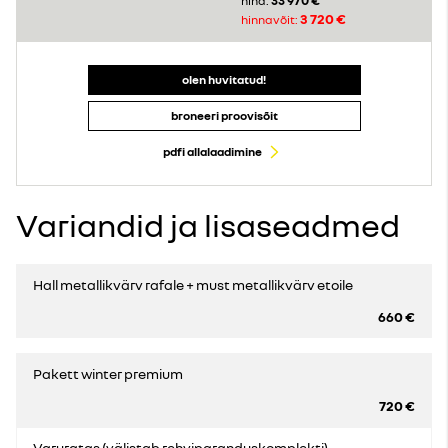
33 970 €
hind:
3 720 €
hinnavõit:
olen huvitatud!
broneeri proovisõit
pdfi allalaadimine
Variandid ja lisaseadmed
Hall metallikvärv rafale + must metallikvärv etoile
660 €
Pakett winter premium
720 €
Varuratas (välistab rehviparanduskomplekti)