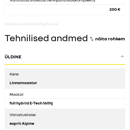
200 €
Sisalduvad sõiduki lõpphinnas
Tehnilised andmed
ÜLDINE
Kere:
Linnamaastur
Mootor:
full hybrid E-Tech 160hj
Varustustase:
esprit Alpine