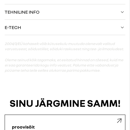
TEHNILINE INFO
E-TECH
2004/3/EÜ kohaselt võib kütusekulu muutuda olenevalt valitud
varustusest, sõidustiilist, sõiduki raskusest ning tee- ja ilmaoludest.
Oleme teinud kõik tagamaks, et esitatud hinnad on tõesed, kuid me
ei saa garanteerida kogu info veatust. Palume ette vabandust ja
püüame teha teile selles olukorras parima pakkumise.
SINU JÄRGMINE SAMM!
proovisõit