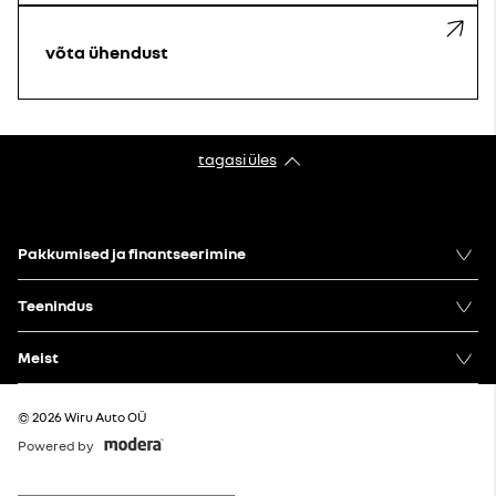
võta ühendust
tagasi üles
Pakkumised ja finantseerimine
Teenindus
Meist
© 2026 Wiru Auto OÜ
Powered by