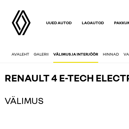
UUED AUTOD
LAOAUTOD
PAKKUM
AVALEHT
GALERII
VÄLIMUS JA INTERJÖÖR
HINNAD
VA
RENAULT 4 E-TECH ELECT
VÄLIMUS