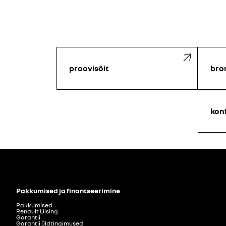
proovisõit
bro
kon
Pakkumised ja finantseerimine
Pakkumised
Renault Liising
Garantii
Garantii üldtingimused