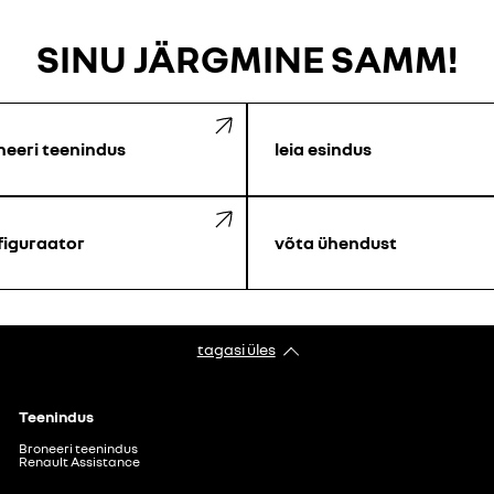
SINU JÄRGMINE SAMM!
neeri teenindus
leia esindus
figuraator
võta ühendust
tagasi üles
Teenindus
Broneeri teenindus
Renault Assistance