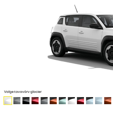
Valge tavavärv glacier