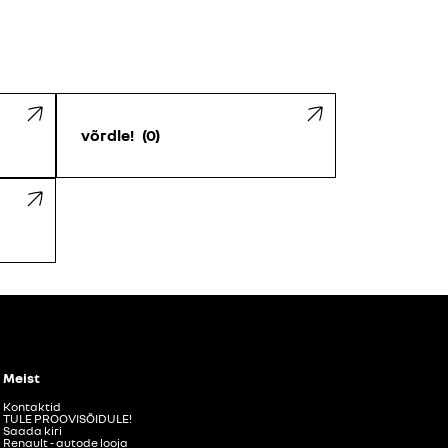
võrdle!
0
Meist
Kontaktid
TULE PROOVISÕIDULE!
Saada kiri
Renault - autode looja