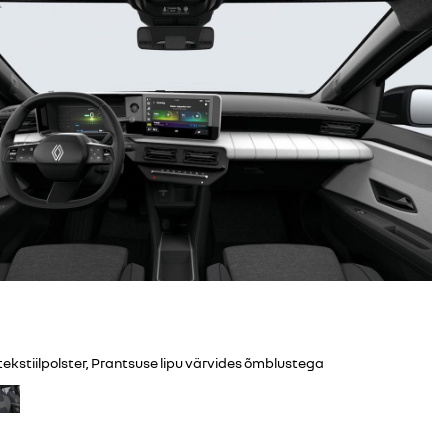
 tekstiilpolster, Prantsuse lipu värvides õmblustega