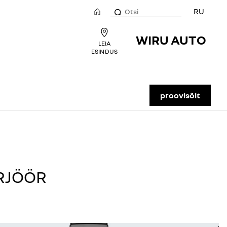
RU
WIRU AUTO
LEIA
ESINDUS
proovisõit
RJÖÖR