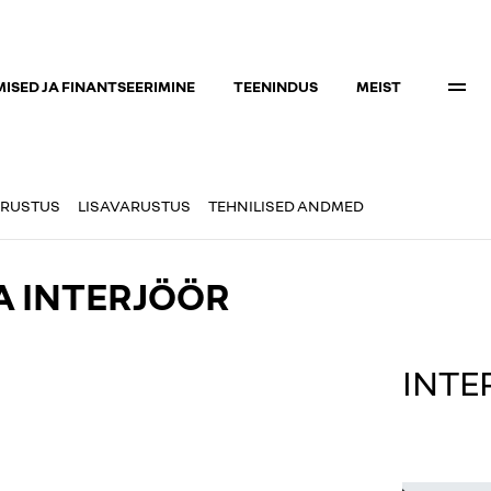
ISED JA FINANTSEERIMINE
TEENINDUS
MEIST
RUSTUS
LISAVARUSTUS
TEHNILISED ANDMED
A INTERJÖÖR
INTE