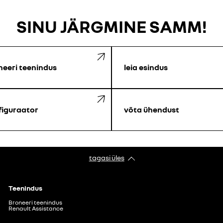
SINU JÄRGMINE SAMM!
neeri teenindus
leia esindus
figuraator
võta ühendust
tagasi üles
Teenindus
Broneeri teenindus
Renault Assistance