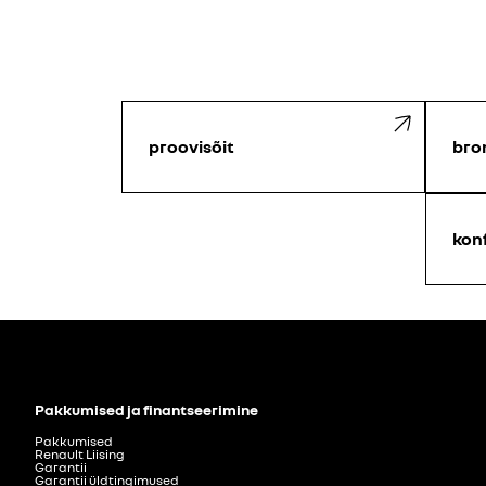
proovisõit
bro
kon
Pakkumised ja finantseerimine
Pakkumised
Renault Liising
Garantii
Garantii üldtingimused