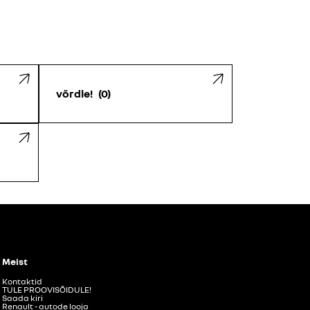
võrdle!
0
Meist
Kontaktid
TULE PROOVISÕIDULE!
Saada kiri
Renault - autode looja