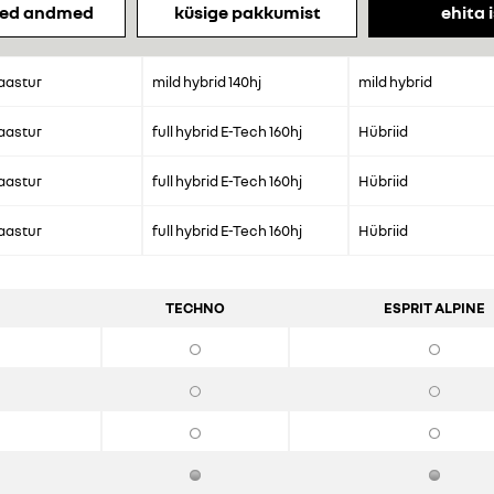
ised andmed
küsige pakkumist
ehita i
aastur
mild hybrid 140hj
mild hybrid
aastur
full hybrid E-Tech 160hj
Hübriid
aastur
full hybrid E-Tech 160hj
Hübriid
aastur
full hybrid E-Tech 160hj
Hübriid
TECHNO
ESPRIT ALPINE