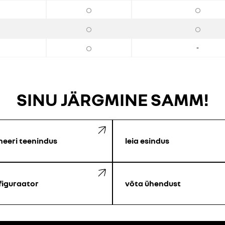
-
SINU JÄRGMINE SAMM!
neeri teenindus
leia esindus
figuraator
võta ühendust