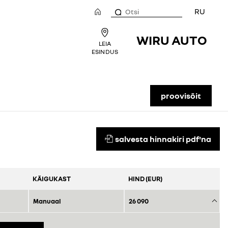
RU
WIRU AUTO
LEIA
ESINDUS
proovisõit
salvesta hinnakiri pdf'na
KÄIGUKAST
HIND (EUR)
Manuaal
26 090