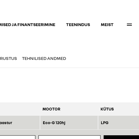
ISED JA FINANTSEERIMINE
TEENINDUS
MEIST
RUSTUS
TEHNILISED ANDMED
MOOTOR
KÜTUS
aastur
Eco-G 120hj
LPG