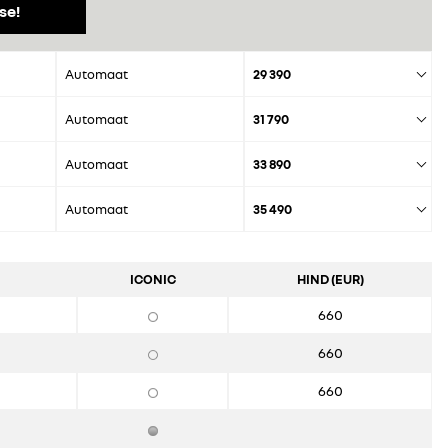
se!
Automaat
29 390
Automaat
31 790
Automaat
33 890
Automaat
35 490
ICONIC
HIND (EUR)
660
660
660