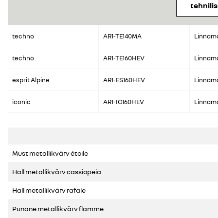
tehnil
techno
AR1-TE140MA
Linnam
techno
AR1-TE160HEV
Linnam
esprit Alpine
AR1-ES160HEV
Linnam
iconic
AR1-IC160HEV
Linnam
Must metallikvärv étoile
Hall metallikvärv cassiopeia
Hall metallikvärv rafale
Punane metallikvärv flamme