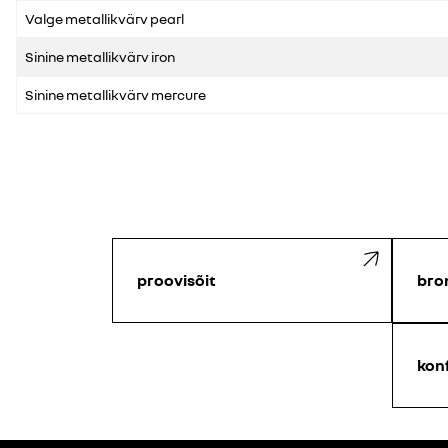
Valge metallikvärv pearl
Sinine metallikvärv iron
Sinine metallikvärv mercure
proovisõit
bro
kon