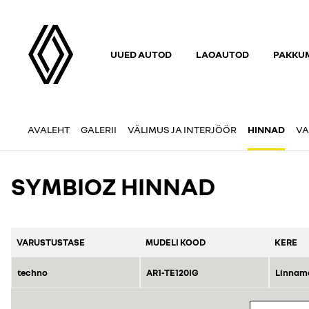
UUED AUTOD
LAOAUTOD
PAKKUM
AVALEHT
GALERII
VÄLIMUS JA INTERJÖÖR
HINNAD
VA
SYMBIOZ HINNAD
VARUSTUSTASE
MUDELI KOOD
KERE
techno
AR1-TE120IG
Linnam