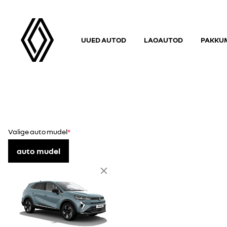
UUED AUTOD
LAOAUTOD
PAKKUM
Valige auto mudel
auto mudel