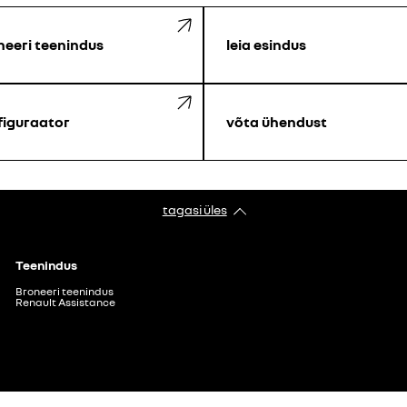
neeri teenindus
leia esindus
figuraator
võta ühendust
tagasi üles
Teenindus
Broneeri teenindus
Renault Assistance