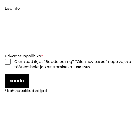
Lisainfo
Privaatsuspoliitika
Olen teadlik, et “Saada päring”, “Olen huvitatud” nupu vaju
töötlemiseks ja kasutamiseks.
Lisa info
saada
* kohustuslikud väljad