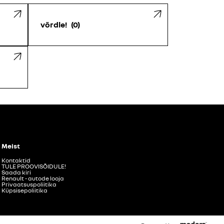
võrdle!
0
Meist
Kontaktid
TULE PROOVISÕIDULE!
Saada kiri
Renault - autode looja
Privaatsuspoliitika
Küpsisepoliitika