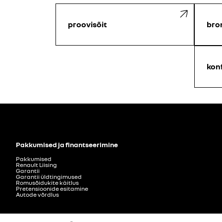
proovisõit
bro
kon
Pakkumised ja finantseerimine
Pakkumised
Renault Liising
Garantii
Garantii üldtingimused
Romusõidukite käitlus
Pretensioonide esitamine
Autode võrdlus