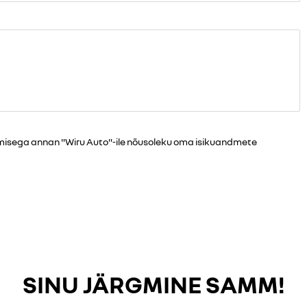
tamisega annan "Wiru Auto"-ile nõusoleku oma isikuandmete
SINU JÄRGMINE SAMM!