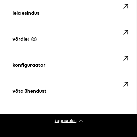
leia esindus
võrdle!
0
konfiguraator
võta ühendust
tagasi üles