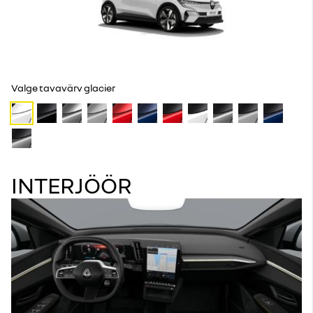
Valge tavavärv glacier
INTERJÖÖR