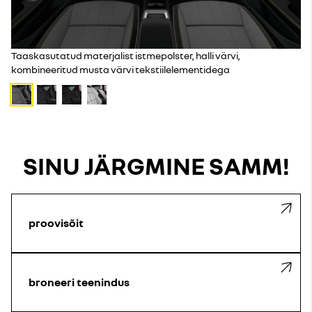
Taaskasutatud materjalist istmepolster, halli värvi,
kombineeritud musta värvi tekstiilelementidega
SINU JÄRGMINE SAMM!
proovisõit
broneeri teenindus