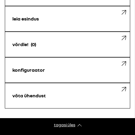
leia esindus
võrdle!
0
konfiguraator
võta ühendust
tagasi üles