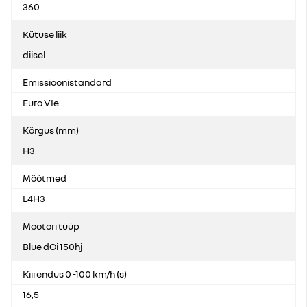
360
Kütuse liik
diisel
Emissioonistandard
Euro VIe
Kõrgus (mm)
H3
Mõõtmed
L4H3
Mootori tüüp
Blue dCi 150hj
Kiirendus 0 -100 km/h (s)
16,5