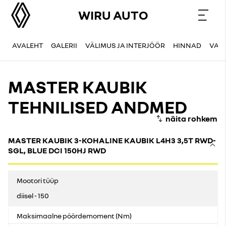
WIRU AUTO
AVALEHT
GALERII
VÄLIMUS JA INTERJÖÖR
HINNAD
VAR
MASTER KAUBIK
TEHNILISED ANDMED
MASTER KAUBIK 3-KOHALINE KAUBIK L4H3 3,5T RWD-
SGL, BLUE DCI 150HJ RWD
Mootori tüüp
diisel - 150
Maksimaalne pöördemoment (Nm)