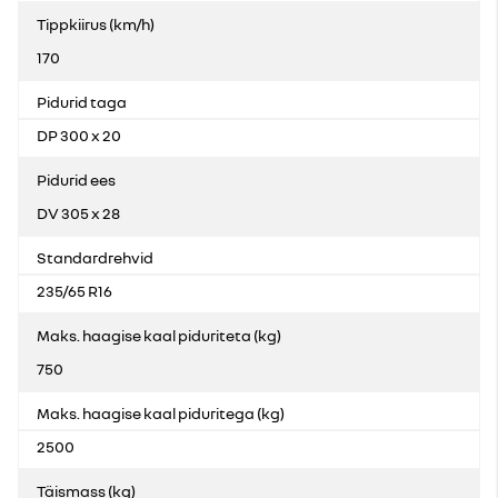
Tippkiirus (km/h)
170
Pidurid taga
DP 300 x 20
Pidurid ees
DV 305 x 28
Standardrehvid
235/65 R16
Maks. haagise kaal piduriteta (kg)
750
Maks. haagise kaal piduritega (kg)
2500
Täismass (kg)