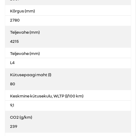
Kõrgus (mm)
2780
Teljevahe (mm)
4215
Teljevahe (mm)
L4
Kütusepaagi maht (l)
80
Keskmine kütusekulu, WLTP (l/100 km)
9,1
CO2 (g/km)
239