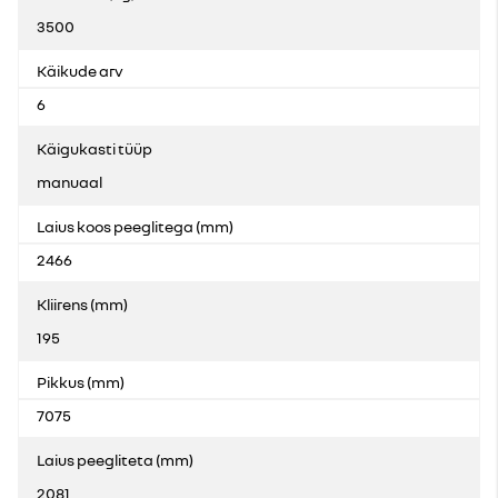
3500
Käikude arv
6
Käigukasti tüüp
manuaal
Laius koos peeglitega (mm)
2466
Kliirens (mm)
195
Pikkus (mm)
7075
Laius peegliteta (mm)
2081