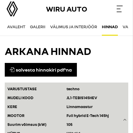
WIRU AUTO
AVALEHT
GALERII
VÄLIMUS JA INTERJÖÖR
HINNAD
VAR
ARKANA HINNAD
salvesta hinnakiri pdf'na
techno
JL1-TEBIS145HEV
Linnamaastur
Full hybrid E-Tech 145hj
105