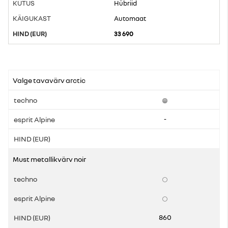
Hübriid
Automaat
33 690
Valge tavavärv arctic
-
Must metallikvärv noir
860