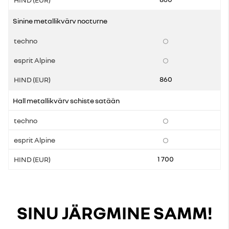
Sinine metallikvärv nocturne
860
Hall metallikvärv schiste satään
1 700
SINU JÄRGMINE SAMM!