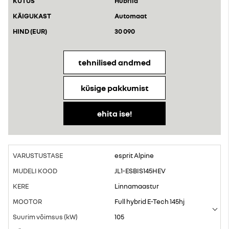
Hübriid
Automaat
30 090
tehnilised andmed
küsige pakkumist
ehita ise!
esprit Alpine
JL1-ESBIS145HEV
Linnamaastur
Full hybrid E-Tech 145hj
105