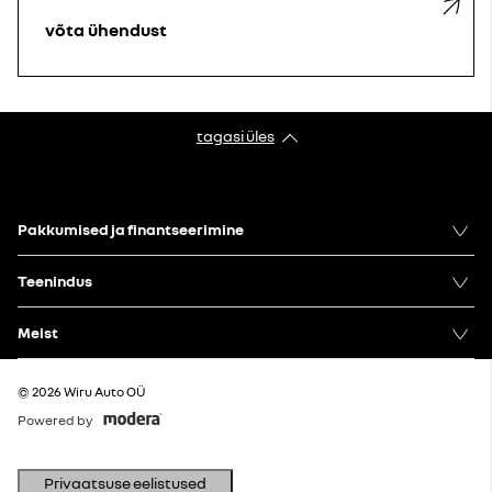
võta ühendust
tagasi üles
Pakkumised ja finantseerimine
Teenindus
Meist
© 2026 Wiru Auto OÜ
Powered by