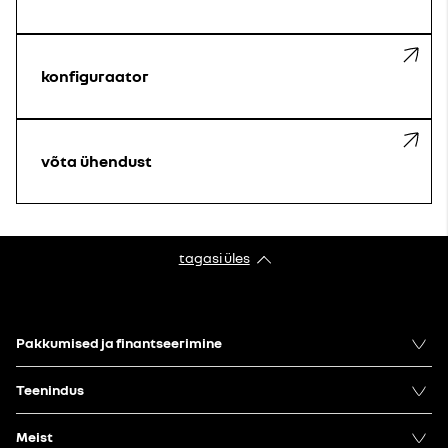
konfiguraator
võta ühendust
tagasi üles
Pakkumised ja finantseerimine
Teenindus
Meist