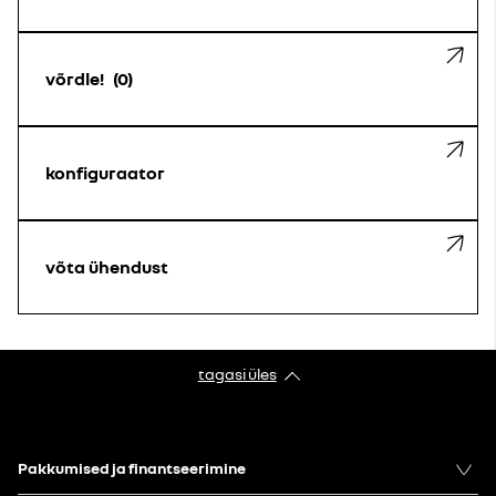
võrdle!
0
konfiguraator
võta ühendust
tagasi üles
Pakkumised ja finantseerimine