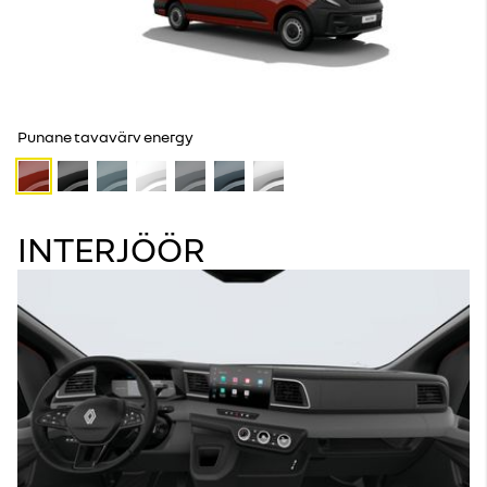
Punane tavavärv energy
INTERJÖÖR