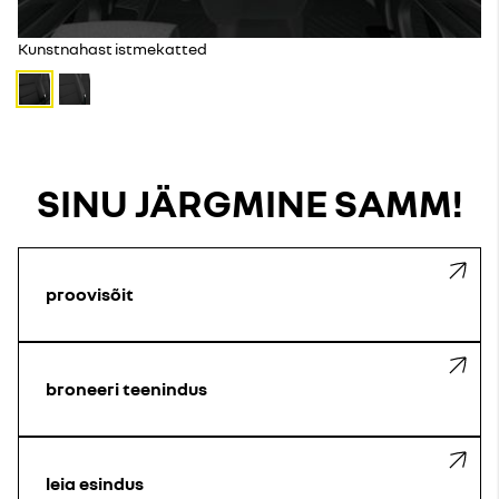
Kunstnahast istmekatted
SINU JÄRGMINE SAMM!
proovisõit
broneeri teenindus
leia esindus