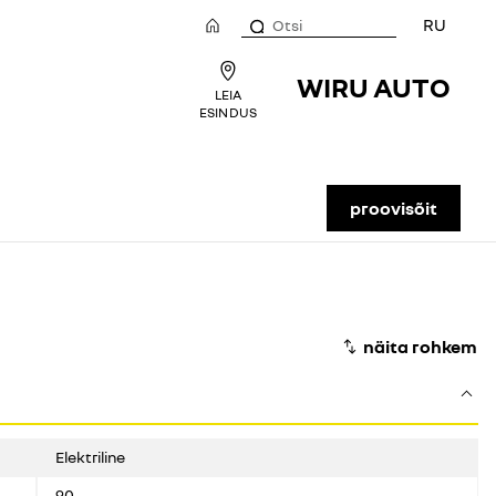
RU
WIRU AUTO
LEIA
ESINDUS
proovisõit
Elektriline
90