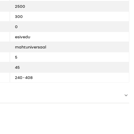
2500
300
0
esivedu
mahtuniversaal
5
45
240 - 408