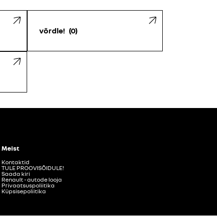
võrdle!
0
Meist
Kontaktid
TULE PROOVISÕIDULE!
Saada kiri
Renault - autode looja
Privaatsuspoliitika
Küpsisepoliitika