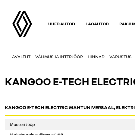
UUED AUTOD
LAOAUTOD
PAKKUM
AVALEHT
VÄLIMUS JA INTERJÖÖR
HINNAD
VARUSTUS
KANGOO E-TECH ELECTRI
KANGOO E-TECH ELECTRIC MAHTUNIVERSAAL, ELEKTR
Mootori tüüp
Maksimaalne võimsus (kW)