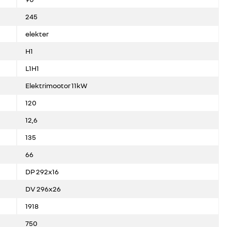
245
elekter
H1
L1H1
Elektrimootor 11kW
120
12,6
135
66
DP 292x16
DV 296x26
1918
750