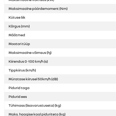
Maksimaalne pöördemoment (Nm)
Kütuse liik
Kõrgus (mm)
Mõõtmed
Mootori tüüp
Maksimaalne võimsus (hj)
Kiirendus 0 -100 km/h (s)
Tippkiirus (km/h)
Müratase kiirusel 50km/h (dB)
Pidurid taga
Pidurid ees
Tühimass (lisavarustuseta) (kg)
Maks. haagise kaal piduriteta (kg)