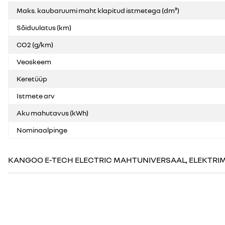
Maks. kaubaruumi maht klapitud istmetega (dm³)
Sõiduulatus (km)
CO2 (g/km)
Veoskeem
Keretüüp
Istmete arv
Aku mahutavus (kWh)
Nominaalpinge
KANGOO E-TECH ELECTRIC MAHTUNIVERSAAL, ELEKTR