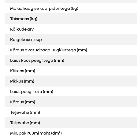
Maks. haagise kaal piduritega (kg)
Täismass (kg)
Käikude arv
Käigukasti tüüp
Kõrgus avatud tagaluugi/ ustega (mm)
Laius koos peeglitega (mm)
Kliirens (mm)
Pikkus (mm)
Laius peegliteta (mm)
Kõrgus (mm)
Teljevahe (mm)
Teljevahe (mm)
Min. pakiruumi maht (dm³)