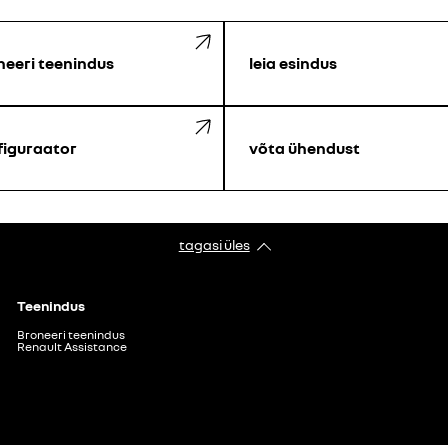
neeri teenindus
leia esindus
figuraator
võta ühendust
tagasi üles
Teenindus
Broneeri teenindus
Renault Assistance