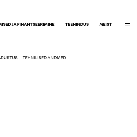
ISED JA FINANTSEERIMINE
TEENINDUS
MEIST
ARUSTUS
TEHNILISED ANDMED