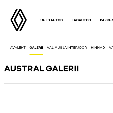
UUED AUTOD
LAOAUTOD
PAKKUM
AVALEHT
GALERII
VÄLIMUS JA INTERJÖÖR
HINNAD
V
AUSTRAL GALERII