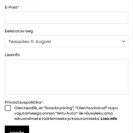
E-Post
Eelistatav aeg
Lisainfo
Privaatsuspoliitika
Olen teadlik, et “Saada päring”, “Olen huvitatud” nupu
vajutamisega annan "Wiru Auto"-ile nõusoleku oma
isikuandmete töötlemiseks ja kasutamiseks.
Lisa info
saada