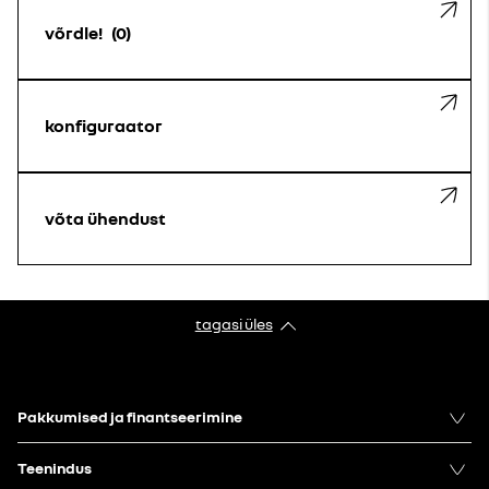
võrdle!
0
konfiguraator
võta ühendust
tagasi üles
Pakkumised ja finantseerimine
Teenindus