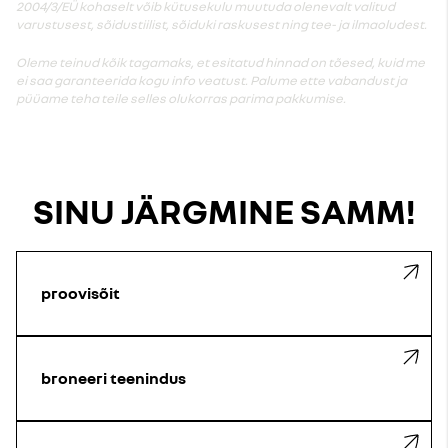
2004/3/EÜ kohaselt võib kütusekulu muutuda olenevalt valitud
varustusest, sõidustiilist, sõiduki raskusest ning tee- ja ilmaoludest.
Oleme teinud kõik tagamaks, et esitatud hinnad on tõesed, kuid me
ei saa garanteerida kogu info veatust. Palume ette vabandust ja
püüame teha teile selles olukorras parima pakkumise.
SINU JÄRGMINE SAMM!
proovisõit
broneeri teenindus