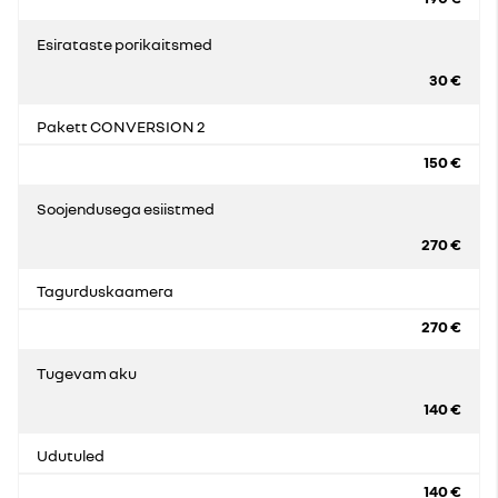
Esirataste porikaitsmed
30 €
Pakett CONVERSION 2
150 €
Soojendusega esiistmed
270 €
Tagurduskaamera
270 €
Tugevam aku
140 €
Udutuled
140 €