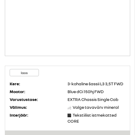
laos
Kere:
3-kohaline šassii L3 3,5T FWD
Mootor:
Blue dCi 150hj FWD
Varustustase:
EXTRA Chassis Single Cab
Välimus:
Valge tavavärv mineral
Interjöör:
Tekstiilist istmekatted
CORE