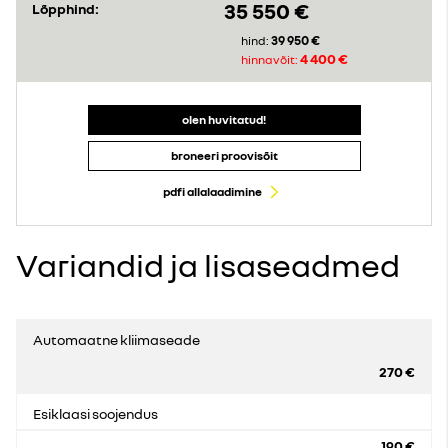
35 550 €
Lõpphind:
39 950 €
hind:
4 400 €
hinnavõit:
olen huvitatud!
broneeri proovisõit
pdfi allalaadimine
Variandid ja lisaseadmed
Automaatne kliimaseade
270 €
Esiklaasi soojendus
190 €