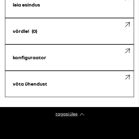
leia esindus
võrdle!
0
konfiguraator
võta ühendust
tagasi üles