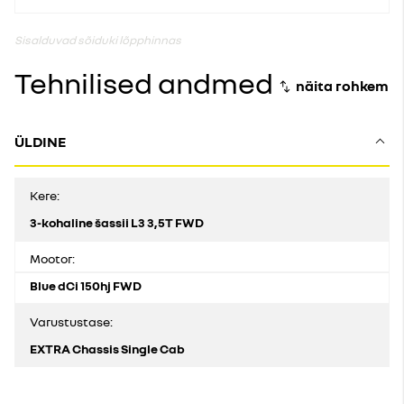
Sisalduvad sõiduki lõpphinnas
Tehnilised andmed
ÜLDINE
Kere:
3-kohaline šassii L3 3,5T FWD
Mootor:
Blue dCi 150hj FWD
Varustustase:
EXTRA Chassis Single Cab