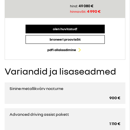
49 080 €
hind:
4 990 €
hinnavõit:
olen huvitatud!
broneeri proovisõit
pdfi allalaadimine
Variandid ja lisaseadmed
Sinine metallikvärv nocturne
900 €
Advanced driving assist pakett
1 110 €