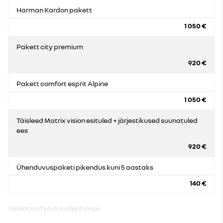
Harman Kardon pakett
1 050 €
Pakett city premium
920 €
Pakett comfort esprit Alpine
1 050 €
Täisleed Matrix vision esituled + järjestikused suunatuled
ees
920 €
Ühenduvuspaketi pikendus kuni 5 aastaks
140 €
Sisalduvad sõiduki lõpphinnas