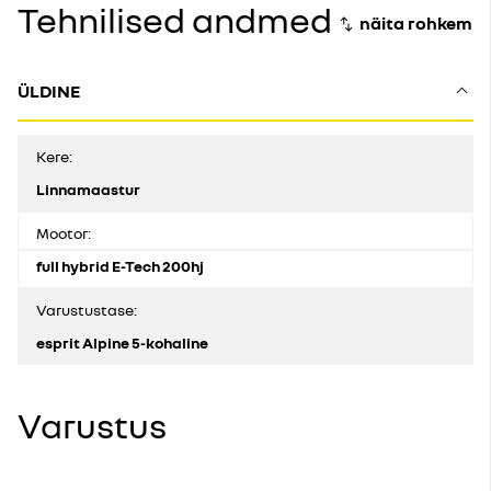
Tehnilised andmed
ÜLDINE
Kere:
Linnamaastur
Mootor:
full hybrid E-Tech 200hj
Varustustase:
esprit Alpine 5-kohaline
Varustus