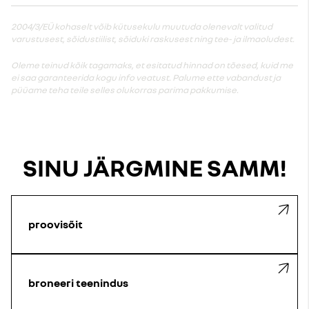
2004/3/EÜ kohaselt võib kütusekulu muutuda olenevalt valitud
varustusest, sõidustiilist, sõiduki raskusest ning tee- ja ilmaoludest.
Oleme teinud kõik tagamaks, et esitatud hinnad on tõesed, kuid me
ei saa garanteerida kogu info veatust. Palume ette vabandust ja
püüame teha teile selles olukorras parima pakkumise.
SINU JÄRGMINE SAMM!
proovisõit
broneeri teenindus