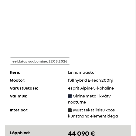
eeldatav saabumine: 27.08.2026
Kere:
Linnamaastur
Mootor:
full hybrid E-Tech 200hj
Varustustase:
esprit Alpine 5-kohaline
Välimus:
Sinine metallikvärv
nocturne
Interjöör:
Must tekstiilsisu koos
kunstnaha elementidega
44 090 €
Lõpphind: