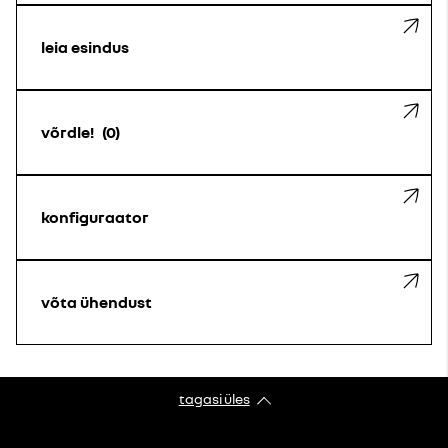
leia esindus
võrdle!
0
konfiguraator
võta ühendust
tagasi üles