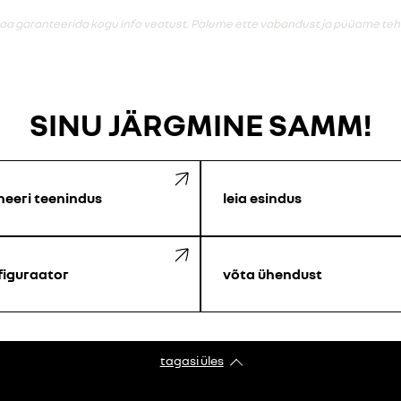
saa garanteerida kogu info veatust. Palume ette vabandust ja püüame teha
SINU JÄRGMINE SAMM!
neeri teenindus
leia esindus
figuraator
võta ühendust
tagasi üles