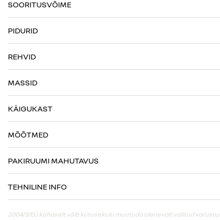
SOORITUSVÕIME
PIDURID
REHVID
MASSID
KÄIGUKAST
MÕÕTMED
PAKIRUUMI MAHUTAVUS
TEHNILINE INFO
2004/3/EÜ kohaselt võib kütusekulu muutuda olenevalt valitud varustusest