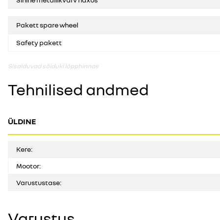
Pakett spare wheel
Safety pakett
Sisalduvad sõiduki lõpphinnas
Tehnilised andmed
ÜLDINE
Kere:
Mootor:
Varustustase:
Varustus