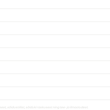
, sõidustiilist, sõiduki raskusest ning tee- ja ilmaoludest.