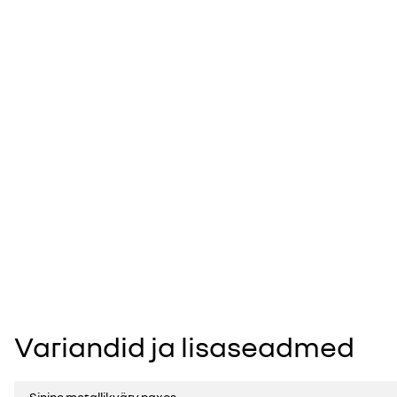
Variandid ja lisaseadmed
Sinine metallikvärv naxos