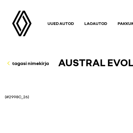
UUED AUTOD
LAOAUTOD
PAKKUM
AUSTRAL EVOLU
tagasi nimekirja
(#2998C_26)