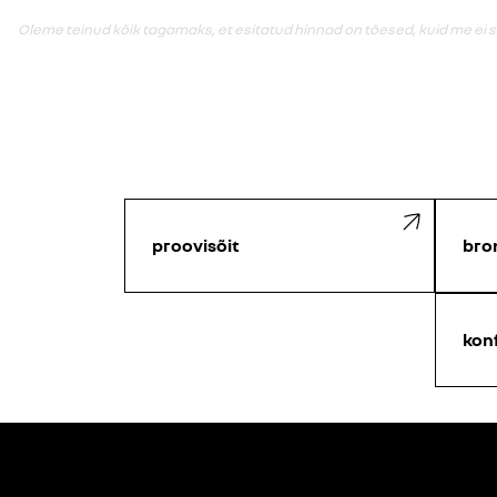
Oleme teinud kõik tagamaks, et esitatud hinnad on tõesed, kuid me ei 
proovisõit
bro
kon