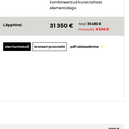
kombineeritud kunstnahast
elementidega
35 680 €
31 350 €
hind:
Lõpphind:
4 330 €
hinnavõit:
olen huvitatud!
broneeri proovisõit
pdfi allalaadimine
900 €