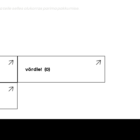
 teile selles olukorras parima pakkumise.
võrdle!
0