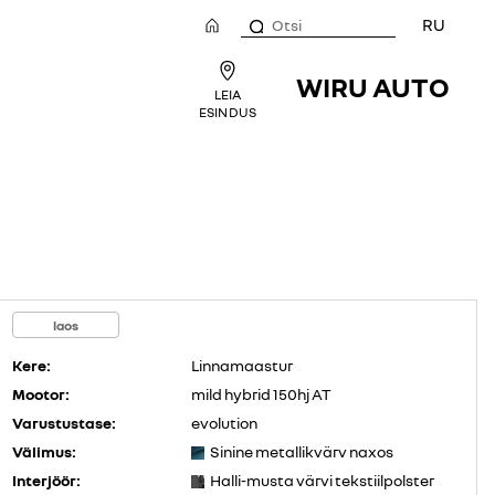
RU
WIRU AUTO
LEIA
ESINDUS
laos
Kere:
Linnamaastur
Mootor:
mild hybrid 150hj AT
Varustustase:
evolution
Välimus:
Sinine metallikvärv naxos
Interjöör:
Halli-musta värvi tekstiilpolster