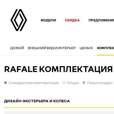
МОДЕЛИ
СКИДКА
ПРЕДЛОЖЕНИ
ДОМОЙ
ВНЕШНИЙ ВИД И ИНТЕРЬЕР
ЦЕНЫ €
КОМПЛЕК
RAFALE КОМПЛЕКТАЦИЯ
Стандартная комплектация
Опции
Полустандарт
Стандартная комплектация
Опции
Полустандарт
ДИЗАЙН ЭКСТЕРЬЕРА И КОЛЕСА