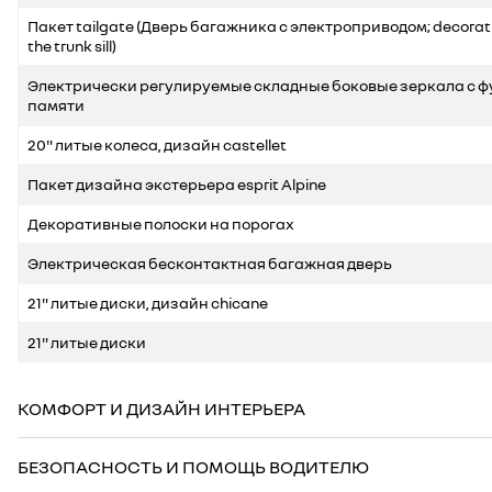
Пакет tailgate (Дверь багажника с электроприводом; decorativ
the trunk sill)
Электрически регулируемые складные боковые зеркала с 
памяти
20" литые колеса, дизайн castellet
Пакет дизайна экстерьера esprit Alpine
Декоративные полоски на порогах
Электрическая бесконтактная багажная дверь
21" литые диски, дизайн chicane
21" литые диски
КОМФОРТ И ДИЗАЙН ИНТЕРЬЕРА
БЕЗОПАСНОСТЬ И ПОМОЩЬ ВОДИТЕЛЮ