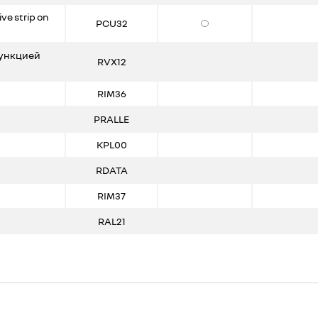
e strip on
PCU32
Опции
функцией
RVX12
RIM36
PRALLE
KPL00
RDATA
RIM37
RAL21