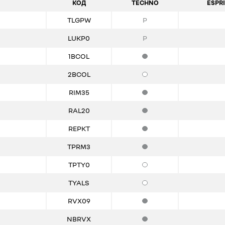
КОД
TECHNO
ESPRI
TLGPW
P
LUKP0
P
1BCOL
Стандартная комплектация
2BCOL
Опции
RIM35
Стандартная комплектация
RAL20
Стандартная комплектация
REPKT
Стандартная комплектация
TPRM3
Стандартная комплектация
TPTY0
Опции
TYALS
Опции
RVX09
Стандартная комплектация
NBRVX
Стандартная комплектация