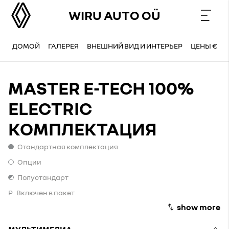
WIRU AUTO OÜ
ДОМОЙ
ГАЛЕРЕЯ
ВНЕШНИЙ ВИД И ИНТЕРЬЕР
ЦЕНЫ €
MASTER E-TECH 100%
ELECTRIC
КОМПЛЕКТАЦИЯ
Стандартная комплектация
Стандартная комплектация
Опции
Опции
Полустандарт
Полустандарт
P
Включен в пакет