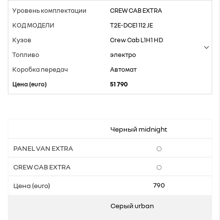
CREW CAB EXTRA
T2E-DCE1 112 JE
Crew Cab L1H1 HD
электро
Aвтомат
51 790
Черный midnight
790
Серый urban