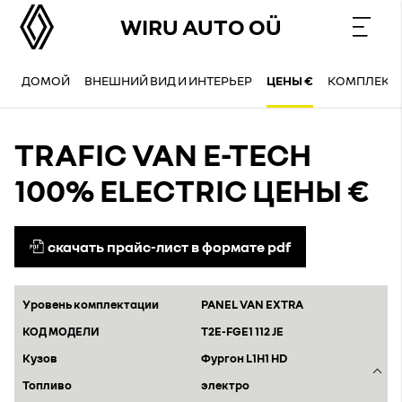
WIRU AUTO OÜ
ДОМОЙ
ВНЕШНИЙ ВИД И ИНТЕРЬЕР
ЦЕНЫ €
КОМПЛЕКТ
TRAFIC VAN E-TECH
100% ELECTRIC ЦЕНЫ €
скачать прайс-лист в формате pdf
PANEL VAN EXTRA
T2E-FGE1 112 JE
Фургон L1H1 HD
электро