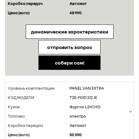
Aвтомат
48 990
динамические характеристики
отправить запрос
собери сам!
PANEL VAN EXTRA
T2E-FGE1 212 JE
Фургон L2H1 HD
электро
Aвтомат
50 390