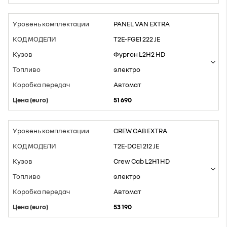
PANEL VAN EXTRA
T2E-FGE1 222 JE
Фургон L2H2 HD
электро
Aвтомат
51 690
CREW CAB EXTRA
T2E-DCE1 212 JE
Crew Cab L2H1 HD
электро
Aвтомат
53 190