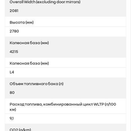
Overall Width (excluding door mirrors)
2081
Высота (мм)
2780
Колесная база (мм)
4215
Колесная база (мм)
L4
Объем топливного бака (л)
80
Расход топлива, комбинированный цикл WLTP (л/100
км)
9,1
CO2 (g/km)