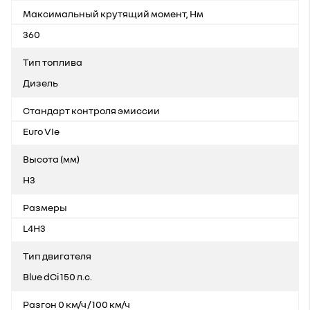
Максимальный крутящий момент, Нм
360
Тип топлива
Дизель
Стандарт контроля эмиссии
Euro VIe
Высота (мм)
H3
Размеры
L4H3
Тип двигателя
Blue dCi 150 л.с.
Разгон 0 км/ч / 100 км/ч