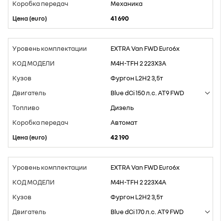
Mеханика
41 690
EXTRA Van FWD Euro6x
M4H-TFH 2 223X3A
Фургон L2H2 3,5т
Blue dCi 150 л.с. AT9 FWD
Дизель
Aвтомат
42 190
EXTRA Van FWD Euro6x
M4H-TFH 2 223X4A
Фургон L2H2 3,5т
Blue dCi 170 л.с. AT9 FWD