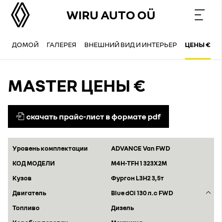
WIRU AUTO OÜ
ДОМОЙ
ГАЛЕРЕЯ
ВНЕШНИЙ ВИД И ИНТЕРЬЕР
ЦЕНЫ €
MASTER ЦЕНЫ €
скачать прайс-лист в формате pdf
ADVANCE Van FWD
M4H-TFH 1 323X2M
Фургон L3H2 3,5т
Blue dCi 130 л.с FWD
Дизель