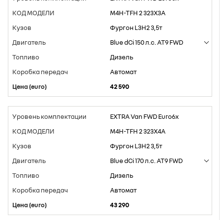
M4H-TFH 2 323X3A
Фургон L3H2 3,5т
Blue dCi 150 л.с. AT9 FWD
Дизель
Aвтомат
42 590
EXTRA Van FWD Euro6x
M4H-TFH 2 323X4A
Фургон L3H2 3,5т
Blue dCi 170 л.с. AT9 FWD
Дизель
Aвтомат
43 290