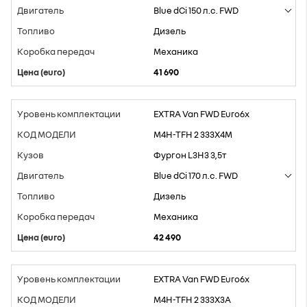
Blue dCi 150 л.с. FWD
Дизель
Mеханика
41 690
EXTRA Van FWD Euro6x
M4H-TFH 2 333X4M
Фургон L3H3 3,5т
Blue dCi 170 л.с. FWD
Дизель
Mеханика
42 490
EXTRA Van FWD Euro6x
M4H-TFH 2 333X3A