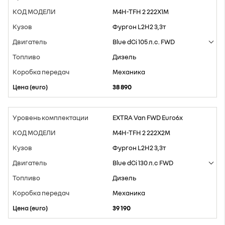
M4H-TFH 2 222X1M
Фургон L2H2 3,3т
Blue dCi 105 л.с. FWD
Дизель
Mеханика
38 890
EXTRA Van FWD Euro6x
M4H-TFH 2 222X2M
Фургон L2H2 3,3т
Blue dCi 130 л.с FWD
Дизель
Mеханика
39 190