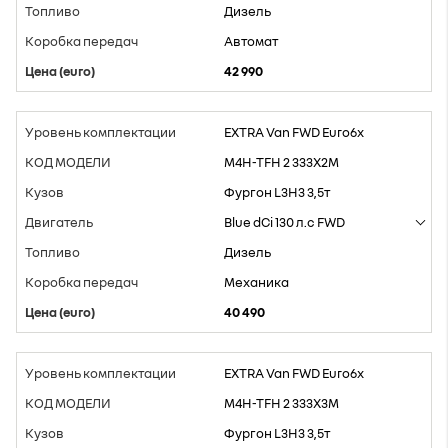
Дизель
Aвтомат
42 990
EXTRA Van FWD Euro6x
M4H-TFH 2 333X2M
Фургон L3H3 3,5т
Blue dCi 130 л.с FWD
Дизель
Mеханика
40 490
EXTRA Van FWD Euro6x
M4H-TFH 2 333X3M
Фургон L3H3 3,5т