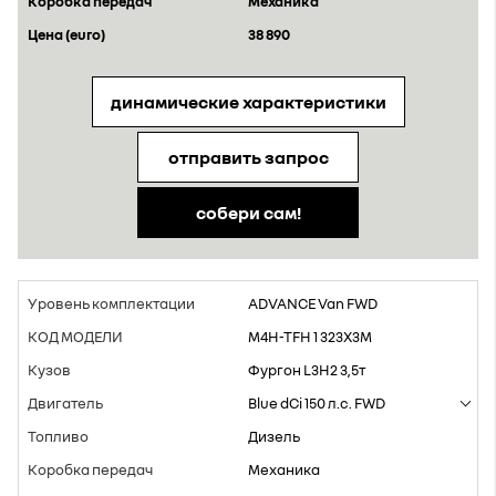
Mеханика
38 890
динамические характеристики
отправить запрос
собери сам!
ADVANCE Van FWD
M4H-TFH 1 323X3M
Фургон L3H2 3,5т
Blue dCi 150 л.с. FWD
Дизель
Mеханика