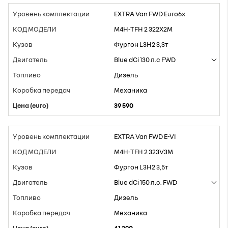
EXTRA Van FWD Euro6x
M4H-TFH 2 322X2M
Фургон L3H2 3,3т
Blue dCi 130 л.с FWD
Дизель
Mеханика
39 590
EXTRA Van FWD E-VI
M4H-TFH 2 323V3M
Фургон L3H2 3,5т
Blue dCi 150 л.с. FWD
Дизель
Mеханика