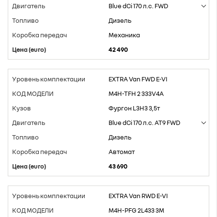
Blue dCi 170 л.с. FWD
Дизель
Mеханика
42 490
EXTRA Van FWD E-VI
M4H-TFH 2 333V4A
Фургон L3H3 3,5т
Blue dCi 170 л.с. AT9 FWD
Дизель
Aвтомат
43 690
EXTRA Van RWD E-VI
M4H-PFG 2L433 3M