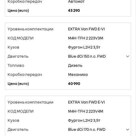
Aвтомат
43 290
EXTRA Van FWD E-VI
M4H-TFH 2 223V3M
Фургон L2H2 3,5т
Blue dCi 150 л.с. FWD
Дизель
Mеханика
40 990
EXTRA Van FWD E-VI
M4H-TFH 2 223V4M
Фургон L2H2 3,5т
Blue dCi 170 л.с. FWD