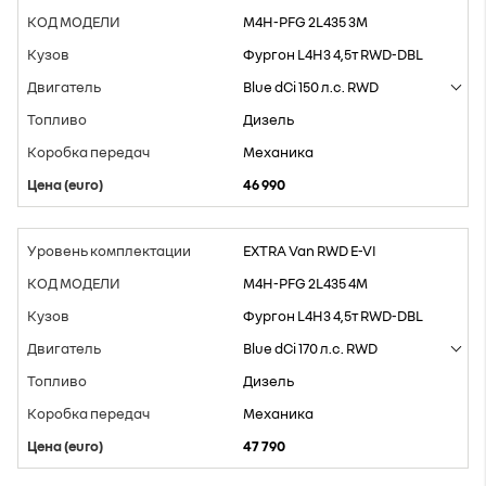
M4H-PFG 2L435 3M
Фургон L4H3 4,5т RWD-DBL
Blue dCi 150 л.с. RWD
Дизель
Mеханика
46 990
EXTRA Van RWD E-VI
M4H-PFG 2L435 4M
Фургон L4H3 4,5т RWD-DBL
Blue dCi 170 л.с. RWD
Дизель
Mеханика
47 790