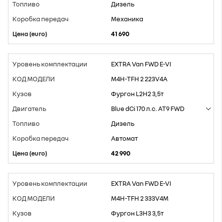
Дизель
Mеханика
41 690
EXTRA Van FWD E-VI
M4H-TFH 2 223V4A
Фургон L2H2 3,5т
Blue dCi 170 л.с. AT9 FWD
Дизель
Aвтомат
42 990
EXTRA Van FWD E-VI
M4H-TFH 2 333V4M
Фургон L3H3 3,5т