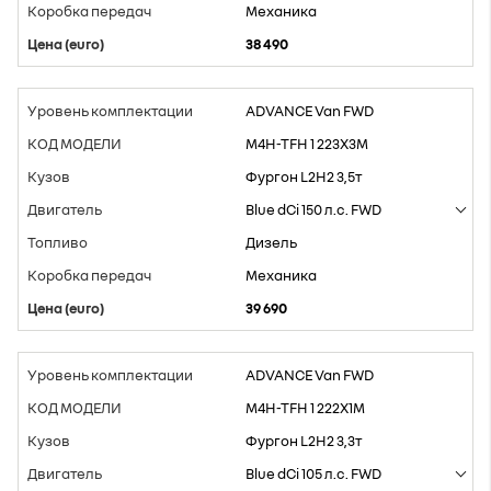
Mеханика
38 490
ADVANCE Van FWD
M4H-TFH 1 223X3M
Фургон L2H2 3,5т
Blue dCi 150 л.с. FWD
Дизель
Mеханика
39 690
ADVANCE Van FWD
M4H-TFH 1 222X1M
Фургон L2H2 3,3т
Blue dCi 105 л.с. FWD