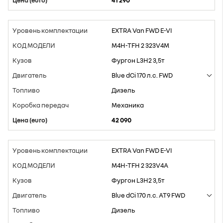
41 290
EXTRA Van FWD E-VI
M4H-TFH 2 323V4M
Фургон L3H2 3,5т
Blue dCi 170 л.с. FWD
Дизель
Mеханика
42 090
EXTRA Van FWD E-VI
M4H-TFH 2 323V4A
Фургон L3H2 3,5т
Blue dCi 170 л.с. AT9 FWD
Дизель