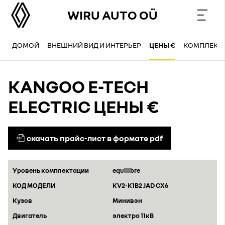
WIRU AUTO OÜ
ДОМОЙ
ВНЕШНИЙ ВИД И ИНТЕРЬЕР
ЦЕНЫ €
КОМПЛЕКТ
KANGOO E-TECH
ELECTRIC ЦЕНЫ €
скачать прайс-лист в формате pdf
equilibre
KV2-K1B2 JAD CX6
Минивэн
электро 11кВ