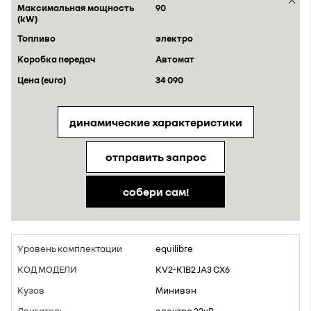
90
электро
Aвтомат
34 090
динамические характеристики
отправить запрос
собери сам!
equilibre
KV2-K1B2 JA3 CX6
Минивэн