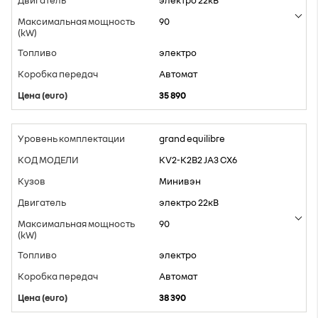
электро 22кВ
90
электро
Aвтомат
35 890
grand equilibre
KV2-K2B2 JA3 CX6
Минивэн
электро 22кВ
90
электро
Aвтомат
38 390