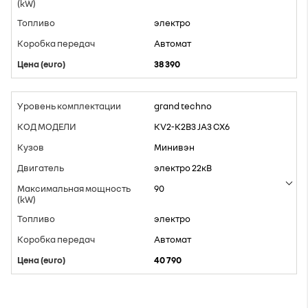
электро
Aвтомат
38 390
grand techno
KV2-K2B3 JA3 CX6
Минивэн
электро 22кВ
90
электро
Aвтомат
40 790