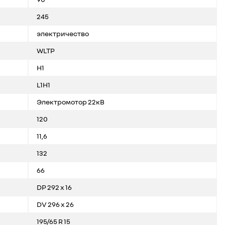
245
электричество
WLTP
H1
L1H1
Электромотор 22кВ
120
11,6
132
66
DP 292 x 16
DV 296 x 26
195/65 R 15