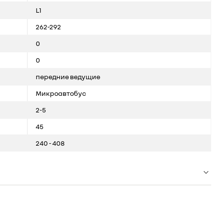
L1
262-292
0
0
передние ведущие
Микроавтобус
2-5
45
240 - 408