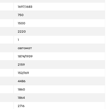
1697;1683
750
1500
2220
1
автомат
1874/1939
2159
152/169
4486
1860
1864
2716