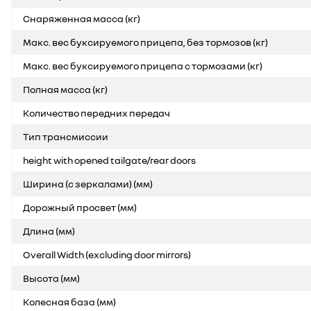
Снаряженная масса (кг)
Макс. вес буксируемого прицепа, без тормозов (кг)
Макс. вес буксируемого прицепа с тормозами (кг)
Полная масса (кг)
Количество передних передач
Тип трансмиссии
height with opened tailgate/rear doors
Ширина (с зеркалами) (мм)
Дорожный просвет (мм)
Длина (мм)
Overall Width (excluding door mirrors)
Высота (мм)
Колесная база (мм)