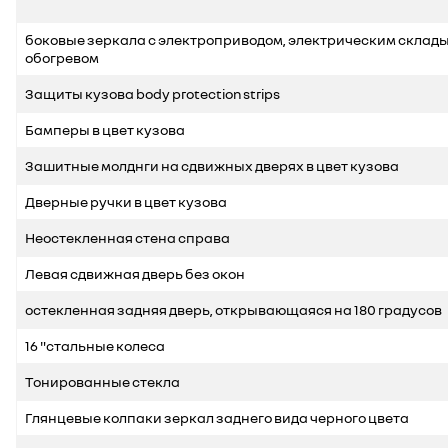
боковые зеркала с электроприводом, электрическим склад
обогревом
Защиты кузова body protection strips
Бамперы в цвет кузова
Зашитные молднги на сдвижных дверях в цвет кузова
Дверные ручки в цвет кузова
Неостекленная стена справа
Левая сдвижная дверь без окон
остекленная задняя дверь, открывающаяся на 180 градусов
16 "стальные колеса
Tонированные стекла
Глянцевые колпаки зеркал заднего вида черного цвета