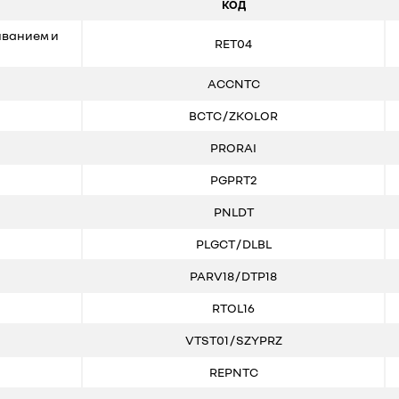
КОД
ыванием и
RET04
ACCNTC
BCTC / ZKOLOR
PRORAI
PGPRT2
PNLDT
PLGCT / DLBL
PARV18 / DTP18
RTOL16
VTST01 / SZYPRZ
REPNTC