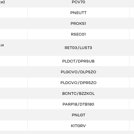
ки)
PCV70
PNEUTT
PROKS1
RSEC01
 и
RET03 / LUST3
PLDCT / DPRSUB
PLGCVO / DLPSZO
PLDCVO / DPRSZO
BCNTC / BZZKOL
PARP18 / DTB180
PNLGT
KITGRV