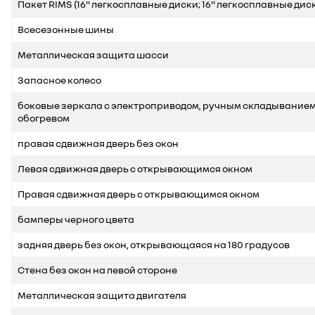
Пакет RIMS (16" легкосплавные диски; 16" легкосплавные дис
Всесезонные шины
Металлическая защита шасси
Запасное колесо
боковые зеркала с электроприводом, ручным складыванием
обогревом
правая сдвижная дверь без окон
Левая сдвижная дверь с открывающимся окном
Правая сдвижная дверь с открывающимся окном
бамперы черного цвета
задняя дверь без окон, открывающаяся на 180 градусов
Стена без окон на левой стороне
Металлическая защита двигателя