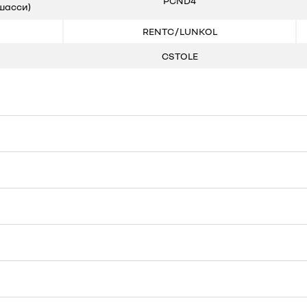
PCND4
шасси)
RENTC / LUNKOL
CSTOLE