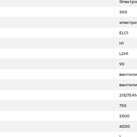
Электро
300
электри
ELC1
H1
L2H1
90
вентили
вентили
215/75 R1
750
2500
4000
1