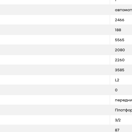
автомат
2466
188
5565
2080
2260
3585
L2
0
передни
Платфо
3/2
87