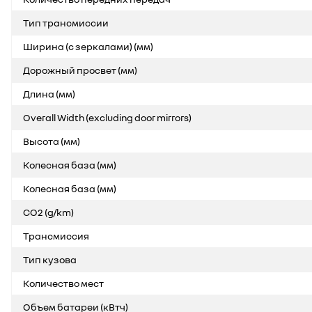
Тип трансмиссии
Ширина (с зеркалами) (мм)
Дорожный просвет (мм)
Длина (мм)
Overall Width (excluding door mirrors)
Высота (мм)
Колесная база (мм)
Колесная база (мм)
CO2 (g/km)
Трансмиссия
Тип кузова
Количество мест
Объем батареи (кВтч)