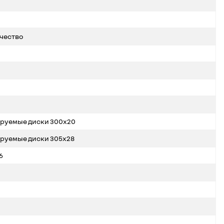
чество
руемые диски 300x20
руемые диски 305x28
6