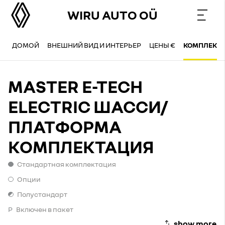
WIRU AUTO OÜ
ДОМОЙ
ВНЕШНИЙ ВИД И ИНТЕРЬЕР
ЦЕНЫ €
КОМПЛЕКТ
MASTER E-TECH
ELECTRIC ШАССИ/
ПЛАТФОРМА
КОМПЛЕКТАЦИЯ
Стандартная комплектация
Стандартная комплектация
Опции
Опции
Полустандарт
Полустандарт
P
Включен в пакет