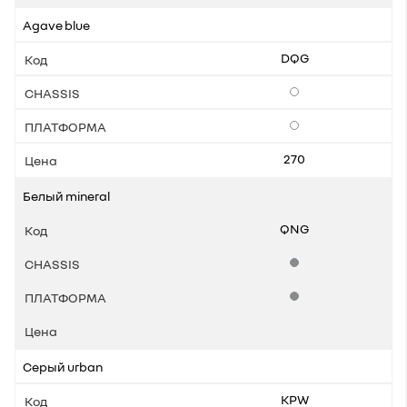
Agave blue
DQG
Опции
Опции
270
Белый mineral
QNG
Стандартная комплек
Стандартная комплек
Серый urban
KPW