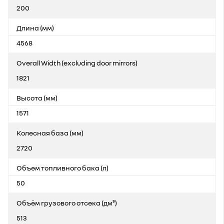
200
Длина (мм)
4568
Overall Width (excluding door mirrors)
1821
Высота (мм)
1571
Колесная база (мм)
2720
Объем топливного бака (л)
50
Объём грузового отсека (дм³)
513