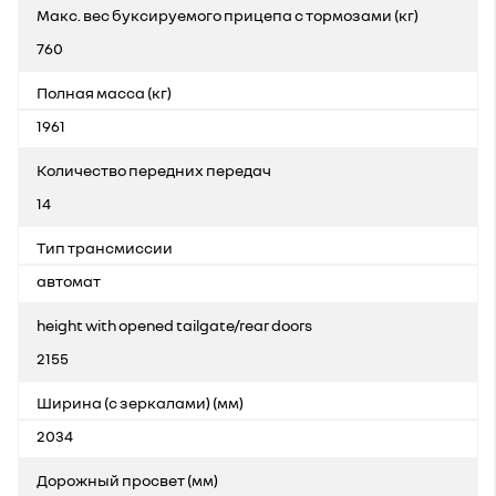
Макс. вес буксируемого прицепа с тормозами (кг)
760
Полная масса (кг)
1961
Количество передних передач
14
Тип трансмиссии
автомат
height with opened tailgate/rear doors
2155
Ширина (с зеркалами) (мм)
2034
Дорожный просвет (мм)