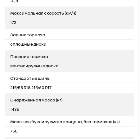
10,8
Максимальная скорость (км/ч)
172
Задние тормоза
сплошные диски
Предние тормоза
вентилируемые диски
Стандартые шины
215/55 R18;215/60 R17
Снаряженная масса (кг)
1435
Макс. вес буксируемого прицепа, без тормозов (кг)
750