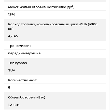
Максимальный объем багажника (дм³)
1296
Расход топлива, комбинированный цикл WLTP (л/100
км)
4,7-4,9
Трансмиссия
передние ведущие
Тип кузова
SUV
Количество мест
5
Объем батареи (кВтч)
1,2 кВтч