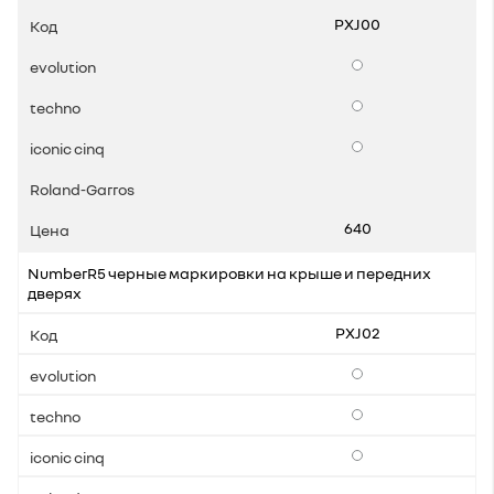
PXJ00
Опции
Опции
Опции
640
NumberR5 черные маркировки на крыше и передних
дверях
PXJ02
Опции
Опции
Опции