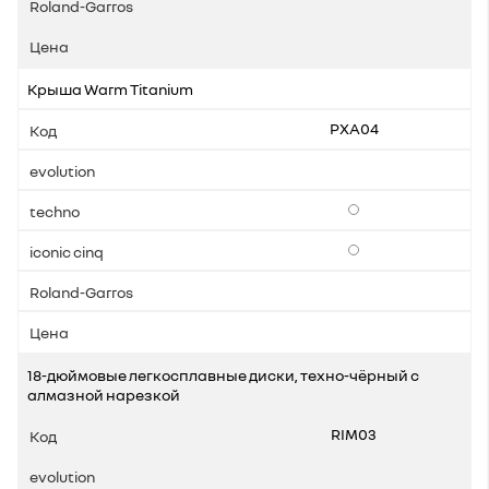
Крыша Warm Titanium
PXA04
Опции
Опции
18-дюймовые легкосплавные диски, техно-чёрный с
алмазной нарезкой
RIM03