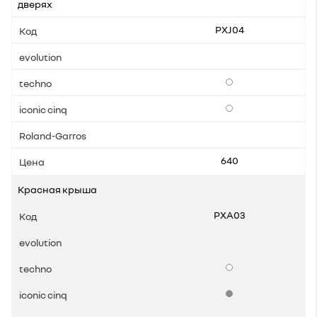
дверях
PXJ04
Опции
Опции
640
Красная крыша
PXA03
Опции
Стандартная комплек