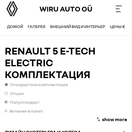
WIRU AUTO OÜ
ДОМОЙ
ГАЛЕРЕЯ
ВНЕШНИЙ ВИД И ИНТЕРЬЕР
ЦЕНЫ €
RENAULT 5 E-TECH
ELECTRIC
КОМПЛЕКТАЦИЯ
Стандартная комплектация
Стандартная комплектация
Опции
Опции
Полустандарт
Полустандарт
P
Включен в пакет