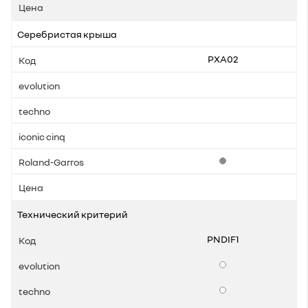
Серебристая крыша
PXA02
Стандартная комплек
Технический критерий
PNDIF1
Опции
Опции