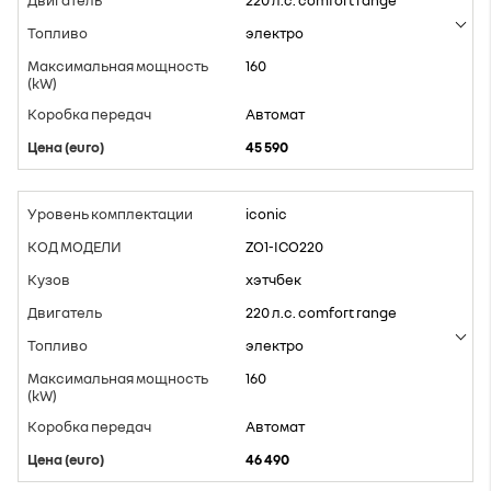
220 л.с. comfort range
электро
160
Aвтомат
45 590
iconic
ZO1-ICO220
хэтчбек
220 л.с. comfort range
электро
160
Aвтомат
46 490