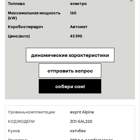
электро
160
Aвтомат
43 390
динамические характеристики
отправить запрос
собери сам!
esprit Alpine
ZO1-EAL220
хэтчбек