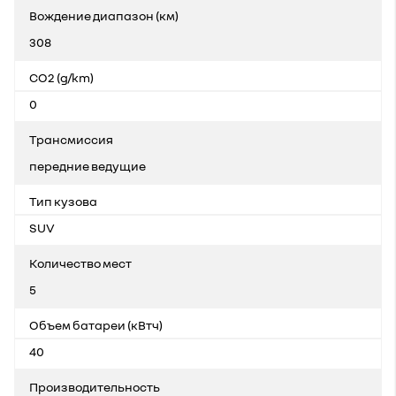
Bождение диапазон (км)
308
CO2 (g/km)
0
Трансмиссия
передние ведущие
Тип кузова
SUV
Количество мест
5
Объем батареи (кВтч)
40
Производительность