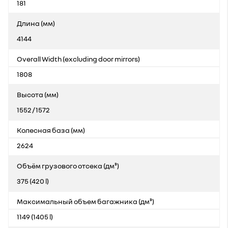
181
Длина (мм)
4144
Overall Width (excluding door mirrors)
1808
Высота (мм)
1552 / 1572
Колесная база (мм)
2624
Объём грузового отсека (дм³)
375 (420 l)
Максимальный объем багажника (дм³)
1149 (1405 l)