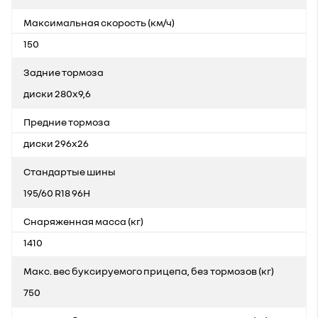
Максимальная скорость (км/ч)
150
Задние тормоза
диски 280x9,6
Предние тормоза
диски 296x26
Стандартые шины
195/60 R18 96H
Снаряженная масса (кг)
1410
Макс. вес буксируемого прицепа, без тормозов (кг)
750