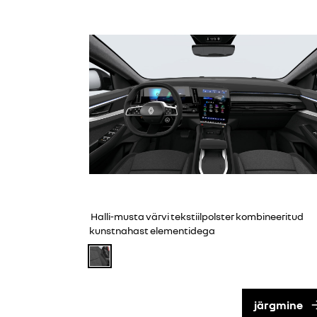
Halli-musta värvi tekstiilpolster kombineeritud
kunstnahast elementidega
järgmine