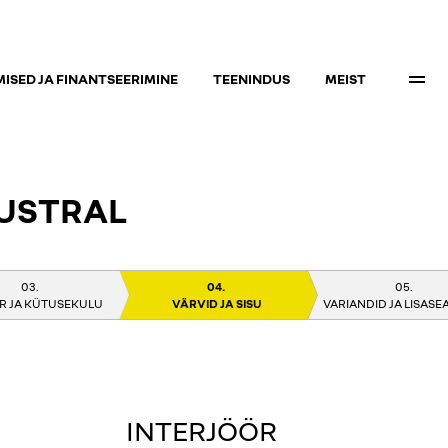
ISED JA FINANTSEERIMINE
TEENINDUS
MEIST
USTRAL
 JA KÜTUSEKULU
VÄRVID JA SISU
VARIANDID JA LISAS
INTERJÖÖR