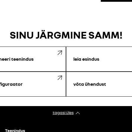
SINU JÄRGMINE SAMM!
neeri teenindus
leia esindus
figuraator
võta ühendust
tagasi üles
Teenindus