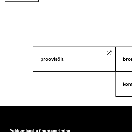
proovisõit
bro
kon
Pakkumised ja finantseerimine