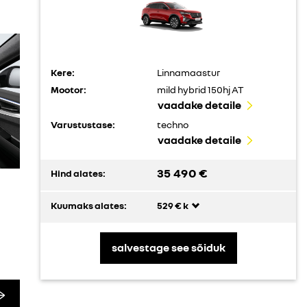
Kere:
Linnamaastur
Mootor:
mild hybrid 150hj AT
vaadake detaile
Varustustase:
techno
vaadake detaile
35 490 €
Hind alates:
Kuumaks alates:
529 € k
salvestage see sõiduk