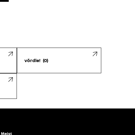
võrdle!
0
Meist