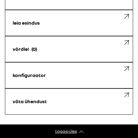
leia esindus
võrdle!
0
konfiguraator
võta ühendust
tagasi üles