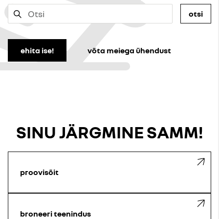
otsi
ehita ise!
võta meiega ühendust
SINU JÄRGMINE SAMM!
proovisõit
broneeri teenindus