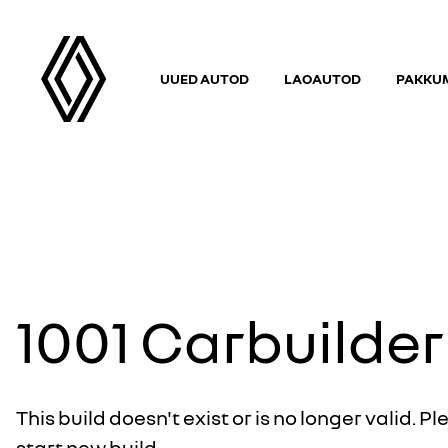
UUED AUTOD
LAOAUTOD
PAKKUM
1001
Carbuilder
This build doesn't exist or is no longer valid. Pl
start new build