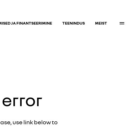
ISED JA FINANTSEERIMINE
TEENINDUS
MEIST
 error
ease, use link below to