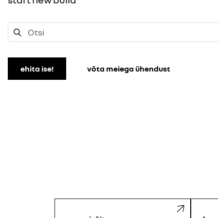
ehita ise!
võta meiega ühendust