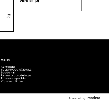
võrdle!
0
Meist
Kontaktid
TULE PROOVISÕIDULE!
Saada kiri
Renault - autode looja
Privaatsuspoliitika
Küpsisepoliitika
Powered by