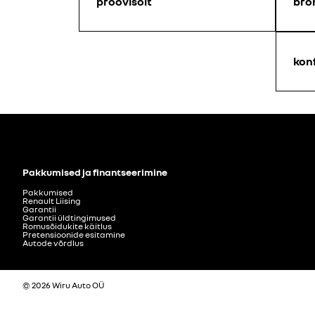
proovisõit
bro
kon
Pakkumised ja finantseerimine
Pakkumised
Renault Liising
Garantii
Garantii üldtingimused
Romusõidukite käitlus
Pretensioonide esitamine
Autode võrdlus
© 2026 Wiru Auto OÜ