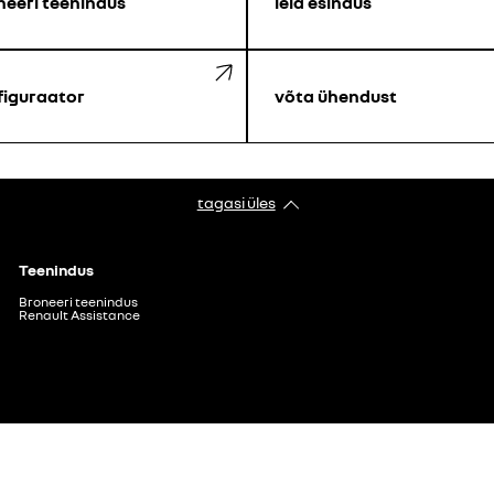
neeri teenindus
leia esindus
figuraator
võta ühendust
tagasi üles
Teenindus
Broneeri teenindus
Renault Assistance