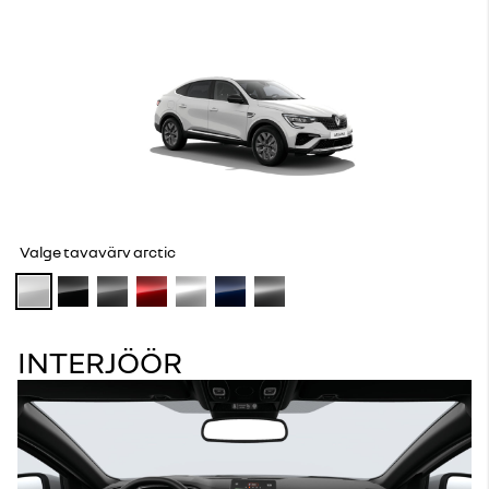
Valge tavavärv arctic
INTERJÖÖR