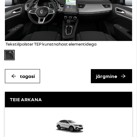
Tekstiilpolster TEP kunstnahast elementidega
tagasi
järgmine
TEIE ARKANA