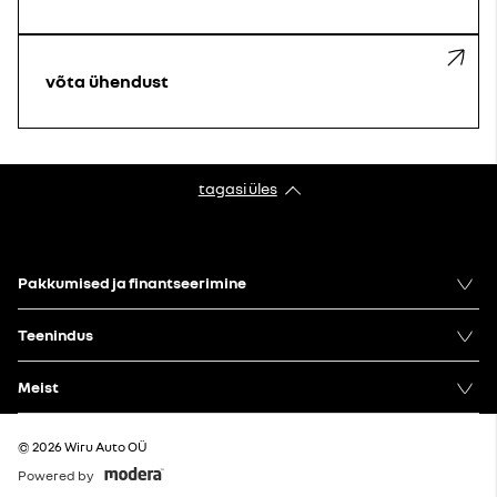
võta ühendust
tagasi üles
Pakkumised ja finantseerimine
Teenindus
Meist
© 2026 Wiru Auto OÜ
Powered by