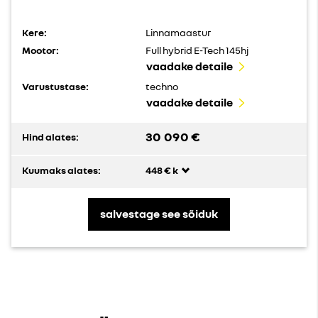
Kere:
Linnamaastur
Mootor:
Full hybrid E-Tech 145hj
vaadake detaile
Varustustase:
techno
vaadake detaile
30 090 €
Hind alates:
Kuumaks alates:
448 € k
salvestage see sõiduk