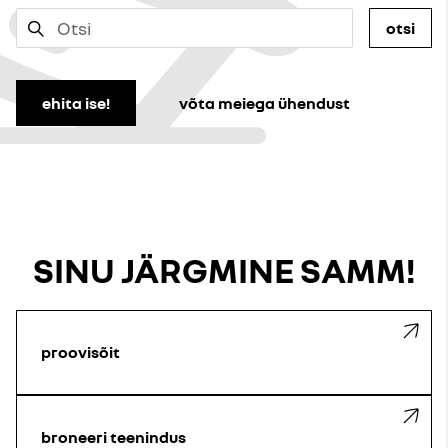
otsi
ehita ise!
võta meiega ühendust
SINU JÄRGMINE SAMM!
proovisõit
broneeri teenindus