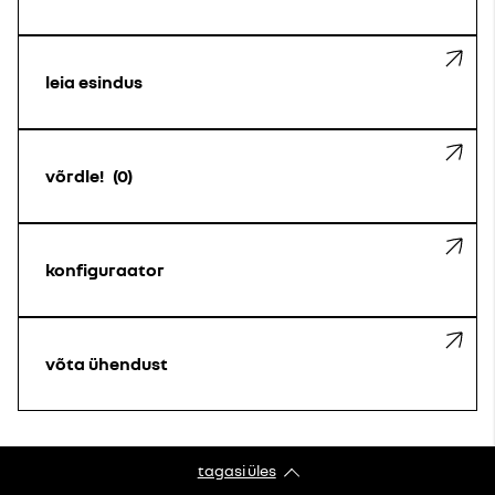
leia esindus
võrdle!
0
konfiguraator
võta ühendust
tagasi üles