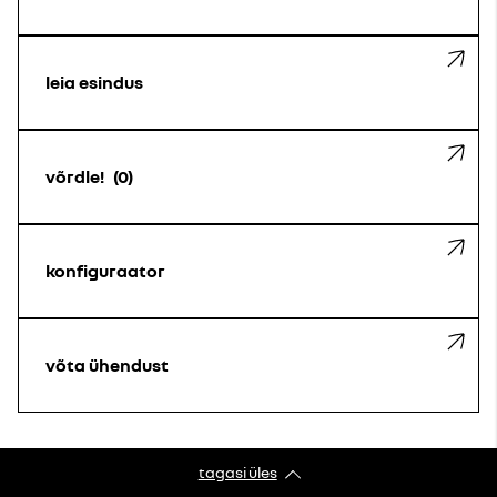
leia esindus
võrdle!
0
konfiguraator
võta ühendust
tagasi üles