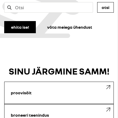
otsi
ehita ise!
võta meiega ühendust
SINU JÄRGMINE SAMM!
proovisõit
broneeri teenindus