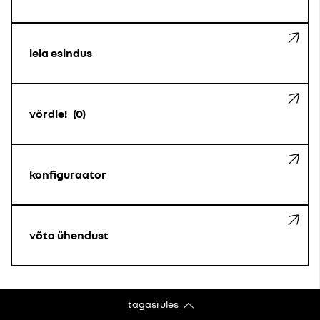
leia esindus
võrdle!
0
konfiguraator
võta ühendust
tagasi üles